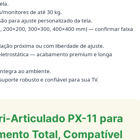
ela.
s/monitores de até 30 kg.
ão para ajuste personalizado da tela.
0, 200×200, 300×300, 400×400 mm) — confirmar faixa
lação próxima ou com liberdade de ajuste.
a eletrostática — acabamento premium e longa
integra ao ambiente.
porte robusto e confiável para sua TV.
i-Articulado PX-11 para
mento Total, Compatível