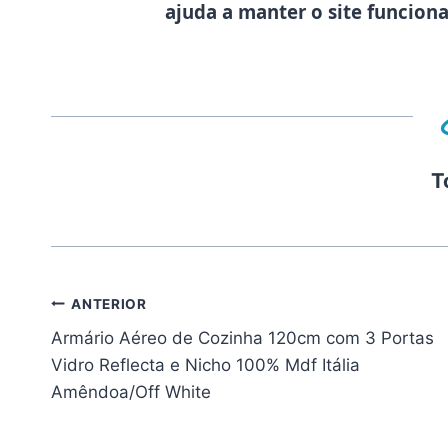
ajuda a manter o site funcion
T
Navegação
ANTERIOR
Armário Aéreo de Cozinha 120cm com 3 Portas
de
Vidro Reflecta e Nicho 100% Mdf Itália
Post
Amêndoa/Off White