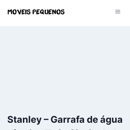
Pular
para
o
Conteúdo
Stanley – Garrafa de água