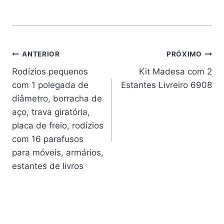
Navegação
ANTERIOR
PRÓXIMO
Rodízios pequenos
Kit Madesa com 2
de
com 1 polegada de
Estantes Livreiro 6908
Post
diâmetro, borracha de
aço, trava giratória,
placa de freio, rodízios
com 16 parafusos
para móveis, armários,
estantes de livros