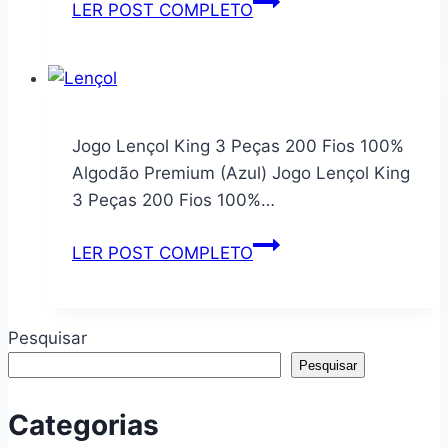
Macio
Painel
LER POST COMPLETO
Ballet
Expositor
35
Carrinhos
Hot
Wheels
Jogo Lençol King 3 Peças 200 Fios 100%
–
Algodão Premium (Azul) Jogo Lençol King
Junges
3 Peças 200 Fios 100%…
Jogo
LER POST COMPLETO
Lençol
King
3
Pesquisar
Peças
Pesquisar
200
Fios
Categorias
100%