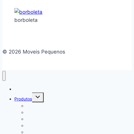
borboleta
© 2026 Moveis Pequenos
Home
Alternar
Produtos
menu
filho
Camas
Mesa de Cabeceira
Rack
Aparador
Escrivaninha