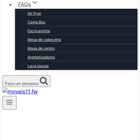
FAQs
Air fryer
Cama Box
Escrivaninha
Mesa de cabeceira
Mesa de centro
Aromatizadores
Lava louças
Faça um pesquisa