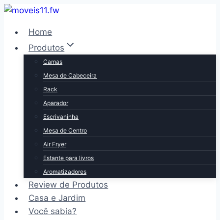
Pular
para
Home
o
Produtos
Conteúdo
Camas
Mesa de Cabeceira
Rack
Aparador
Escrivaninha
Mesa de Centro
Air Fryer
Estante para livros
Aromatizadores
Review de Produtos
Casa e Jardim
Você sabia?