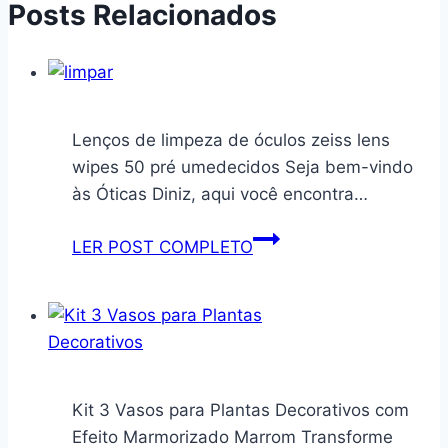
Posts Relacionados
Lenços de limpeza de óculos zeiss lens
wipes 50 pré umedecidos Seja bem-vindo
às Óticas Diniz, aqui você encontra…
Lenços
LER POST COMPLETO
de
limpeza
de
óculos
zeiss
lens
Kit 3 Vasos para Plantas Decorativos com
wipes
Efeito Marmorizado Marrom Transforme