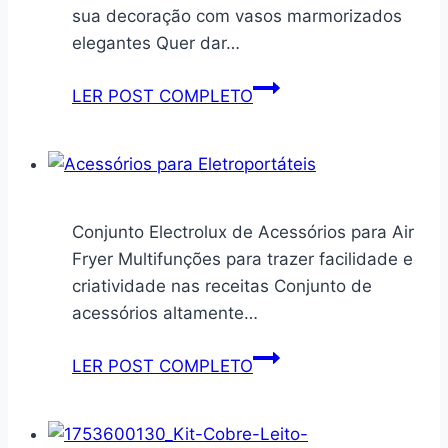
50
sua decoração com vasos marmorizados
pré
elegantes Quer dar…
umedecidos
Kit
LER POST COMPLETO
3
Vasos
para
Plantas
Decorativos
Conjunto Electrolux de Acessórios para Air
Fryer Multifunções para trazer facilidade e
criatividade nas receitas Conjunto de
acessórios altamente…
Conjunto
LER POST COMPLETO
Electrolux
de
Acessórios