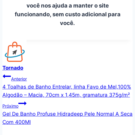
você nos ajuda a manter o site
funcionando, sem custo adicional para
você.
Tornado
Navegação
Anterior
4 Toalhas de Banho Entrelar, linha Favo de Mel,100%
de
Algodão – Macia, 70cm x 1,45m, gramatura 375g/m²
Post
Próximo
Gel De Banho Profuse Hidradeep Pele Normal A Seca
Com 400Ml