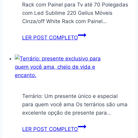
Rack com Painel para Tv até 70 Polegadas
com Led Sublime 220 Gelius Móveis
Cinza/off White Rack com Painel…
Rack
LER POST COMPLETO
com
Painel
para
Tv
até
70
Polegadas
Terrário: Um presente único e especial
com
para quem você ama Os terrários são uma
Led
excelente opção de presente para…
Sublime
220
Terrário:
LER POST COMPLETO
Gelius
presente