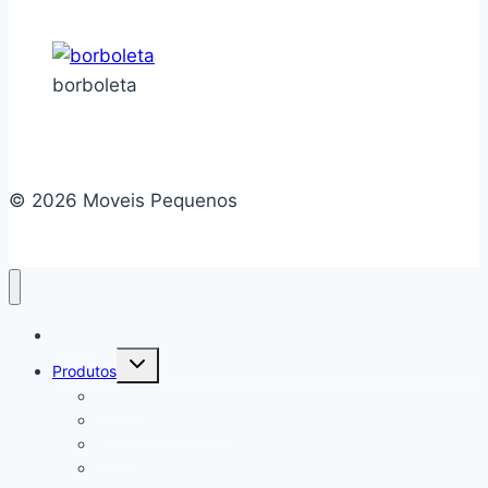
borboleta
© 2026 Moveis Pequenos
Home
Alternar
Produtos
menu
filho
Camas
Mesa de Cabeceira
Rack
Aparador