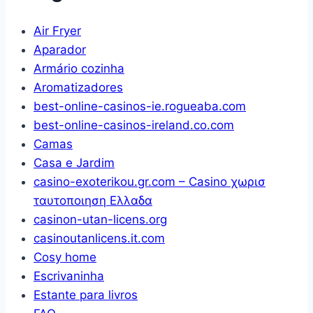
Vime
Sem
Air Fryer
Wi-
Aparador
Fi,
Armário cozinha
2
Aromatizadores
Way
best-online-casinos-ie.rogueaba.com
Audio,
best-online-casinos-ireland.co.com
Visão
Camas
Nocturna,
Casa e Jardim
Zoom
casino-exoterikou.gr.com – Casino χωρισ
Digital,
ταυτοποιηση Ελλαδα
Economia
casinon-utan-licens.org
de
casinoutanlicens.it.com
energia
Cosy home
VOX,
Escrivaninha
Temperatura
Estante para livros
ambiente,