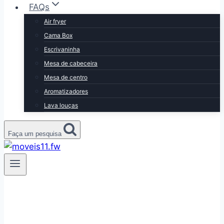
FAQs
Air fryer
Cama Box
Escrivaninha
Mesa de cabeceira
Mesa de centro
Aromatizadores
Lava louças
Faça um pesquisa