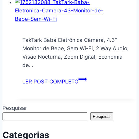
Roupa
PRATOS
Dobrável
FUNDO
Grande
ORGÂNICO
para
PETROLEUM
Uma
Ø
TakTark Babá Eletrônica Câmera, 4.3″
Muda
21,2cm
Monitor de Bebe, Sem Wi-Fi, 2 Way Audio,
de
Visão Nocturna, Zoom Digital, Economia
Roupa,
de…
Toalhas
de
TakTark
LER POST COMPLETO
Brinquedo,
Babá
para
Eletrônica
Quarto,
Câmera,
Pesquisar
Lavanderia,
4.3″
Pesquisar
Banheiro,
Monitor
Estampa
de
Categorias
de
Bebe,