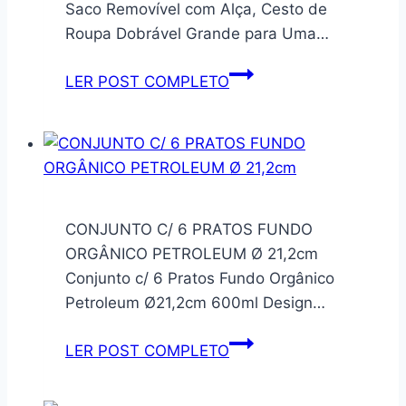
Saco Removível com Alça, Cesto de
Estilosa
Roupa Dobrável Grande para Uma…
(Preto/Azul)
Cesto
LER POST COMPLETO
de
Roupa
Suja
com
Tampa,
100
CONJUNTO C/ 6 PRATOS FUNDO
L,
ORGÂNICO PETROLEUM Ø 21,2cm
Saco
Conjunto c/ 6 Pratos Fundo Orgânico
Removível
Petroleum Ø21,2cm 600ml Design…
com
Alça,
CONJUNTO
LER POST COMPLETO
Cesto
C/
de
6