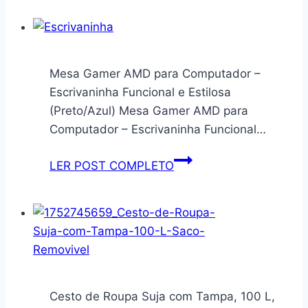
Móveis
exclusivo
Cinza/off
para
White
quem
você
Mesa Gamer AMD para Computador –
ama,
Escrivaninha Funcional e Estilosa
cheio
(Preto/Azul) Mesa Gamer AMD para
de
Computador – Escrivaninha Funcional…
vida
e
Mesa
LER POST COMPLETO
encanto.
Gamer
AMD
para
Computador
–
Escrivaninha
Funcional
Cesto de Roupa Suja com Tampa, 100 L,
e