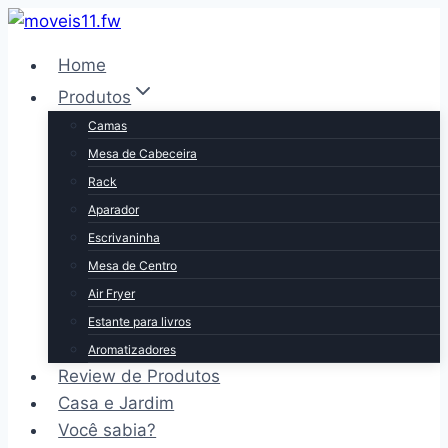
Pular
para
Home
o
Produtos
Conteúdo
Camas
Mesa de Cabeceira
Rack
Aparador
Escrivaninha
Mesa de Centro
Air Fryer
Estante para livros
Aromatizadores
Review de Produtos
Casa e Jardim
Você sabia?