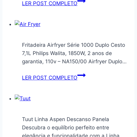
Lava-
LER POST COMPLETO
Louças
Electrolux
14
Serviços
Preta
Fritadeira Airfryer Série 1000 Duplo Cesto
Experience
7,1L Philips Walita, 1850W, 2 anos de
com
garantia, 110v – NA150/00 Airfryer Duplo…
Função
Higienizar
Fritadeira
LER POST COMPLETO
Compras
Airfryer
(LL14P)
Série
220V
1000
Duplo
Cesto
Tuut Linha Aspen Descanso Panela
7,1L
Descubra o equilíbrio perfeito entre
Philips
elegância e funcionalidade com a Linha