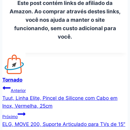
Este post contém links de afiliado da
Amazon. Ao comprar através destes links,
você nos ajuda a manter o site
funcionando, sem custo adicional para
você.
Tornado
Navegação
Anterior
Tuut, Linha Elite, Pincel de Silicone com Cabo em
de
Inox, Vermelha, 25cm
Post
Próximo
ELG, MOVE 200, Suporte Articulado para TVs de 15″