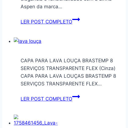
Walita,
Aspen da marca…
1850W,
2
Tuut
LER POST COMPLETO
anos
Linha
de
Aspen
garantia,
Descanso
110v
Panela
–
CAPA PARA LAVA LOUÇA BRASTEMP 8
NA150/00
SERVIÇOS TRANSPARENTE FLEX (Cinza)
CAPA PARA LAVA LOUÇAS BRASTEMP 8
SERVIÇOS TRANSPARENTE FLEX…
CAPA
LER POST COMPLETO
PARA
LAVA
LOUÇA
BRASTEMP