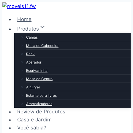
Pular
para
Home
o
Produtos
Conteúdo
Camas
Mesa de Cabeceira
Rack
Aparador
Escrivaninha
Mesa de Centro
Air Fryer
Estante para livros
Aromatizadores
Review de Produtos
Casa e Jardim
Você sabia?