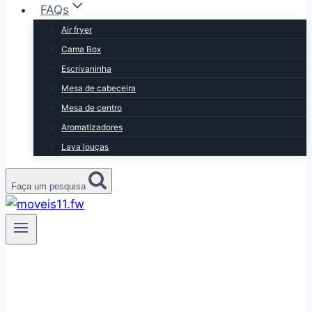
FAQs
Air fryer
Cama Box
Escrivaninha
Mesa de cabeceira
Mesa de centro
Aromatizadores
Lava louças
Faça um pesquisa