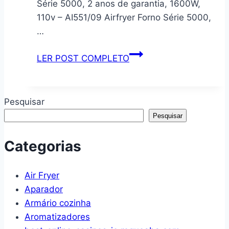
Série 5000, 2 anos de garantia, 1600W,
Home
110v – AI551/09 Airfryer Forno Série 5000,
127v
…
Fritadeira
LER POST COMPLETO
Airfryer
Forno
Philips
Pesquisar
Walita,
Pesquisar
Série
5000,
Categorias
2
anos
Air Fryer
de
Aparador
garantia,
Armário cozinha
1600W,
Aromatizadores
110v