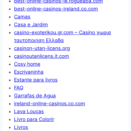
best-online-casinos-ie.rogueaba.com
–
best-online-casinos-ireland.co.com
AI551/09
Camas
Casa e Jardim
casino-exoterikou.gr.com – Casino χωρισ
ταυτοποιηση Ελλαδα
casinon-utan-licens.org
casinoutanlicens.it.com
Cosy home
Escrivaninha
Estante para livros
FAQ
Garrafas de Agua
ireland-online-casinos.co.com
Lava Louças
Livro para Colorir
Livros