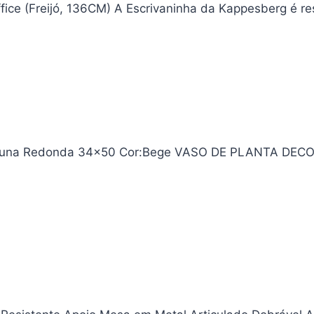
ffice (Freijó, 136CM) A Escrivaninha da Kappesberg é r
o Coluna Redonda 34×50 Cor:Bege VASO DE PLANTA DE