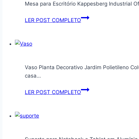
Mesa para Escritório Kappesberg Industrial O
Mesa
LER POST COMPLETO
para
Escritório
Kappesberg
Industrial
Office
Vaso Planta Decorativo Jardim Polietilen
(Freijó,
casa…
136CM)
Vaso
LER POST COMPLETO
Planta
Decorativo
Jardim
Polietileno
Coluna