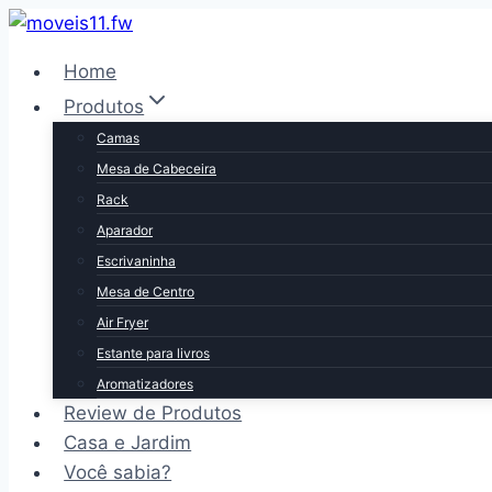
Pular
para
Home
o
Produtos
Conteúdo
Camas
Mesa de Cabeceira
Rack
Aparador
Escrivaninha
Mesa de Centro
Air Fryer
Estante para livros
Aromatizadores
Review de Produtos
Casa e Jardim
Você sabia?