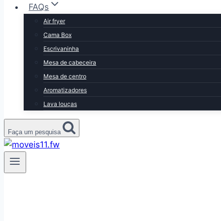
FAQs
Air fryer
Cama Box
Escrivaninha
Mesa de cabeceira
Mesa de centro
Aromatizadores
Lava louças
Faça um pesquisa