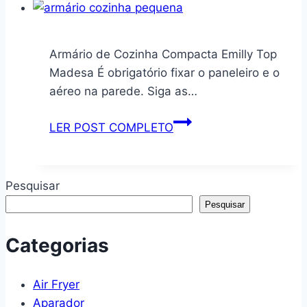
Cozinha
Prateleira
Aramado
Armário de Cozinha Compacta Emilly Top
Aço
Madesa É obrigatório fixar o paneleiro e o
3
aéreo na parede. Siga as…
Un
Preto
Armário
LER POST COMPLETO
de
Cozinha
Compacta
Pesquisar
Emilly
Pesquisar
Top
Madesa
Categorias
Air Fryer
Aparador