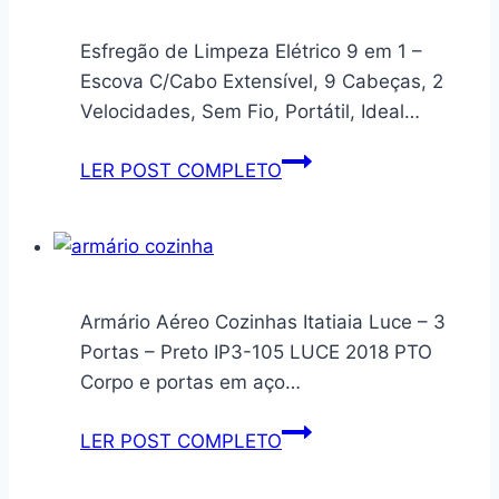
Esfregão de Limpeza Elétrico 9 em 1 –
Escova C/Cabo Extensível, 9 Cabeças, 2
Velocidades, Sem Fio, Portátil, Ideal…
Esfregão
LER POST COMPLETO
de
Limpeza
Elétrico
9
em
Armário Aéreo Cozinhas Itatiaia Luce – 3
1
Portas – Preto IP3-105 LUCE 2018 PTO
–
Corpo e portas em aço…
Escova
C/Cabo
Armário
LER POST COMPLETO
Extensível,
Aéreo
9
Cozinhas