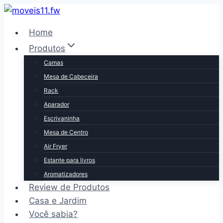
Pular
para
Home
o
Produtos
Conteúdo
Camas
Mesa de Cabeceira
Rack
Aparador
Escrivaninha
Mesa de Centro
Air Fryer
Estante para livros
Aromatizadores
Review de Produtos
Casa e Jardim
Você sabia?