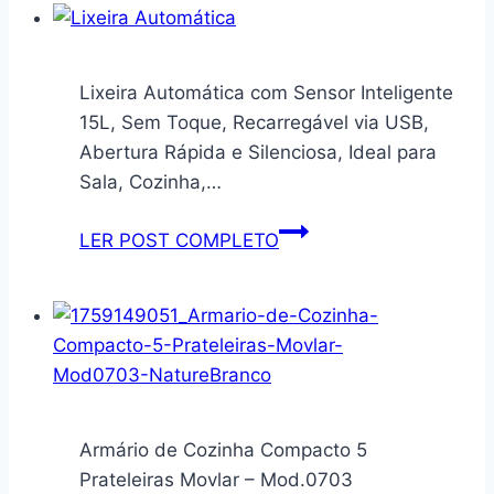
Cabeças,
Itatiaia
2
Luce
Velocidades,
–
Lixeira Automática com Sensor Inteligente
Sem
3
15L, Sem Toque, Recarregável via USB,
Fio,
Portas
Abertura Rápida e Silenciosa, Ideal para
Portátil,
–
Sala, Cozinha,…
Ideal
Preto
para
Lixeira
LER POST COMPLETO
Banheiro,
Automática
Cozinha
com
e
Sensor
Mais
Inteligente
–
15L,
Praticidade
Sem
na
Toque,
Armário de Cozinha Compacto 5
Faxina!
Recarregável
Prateleiras Movlar – Mod.0703