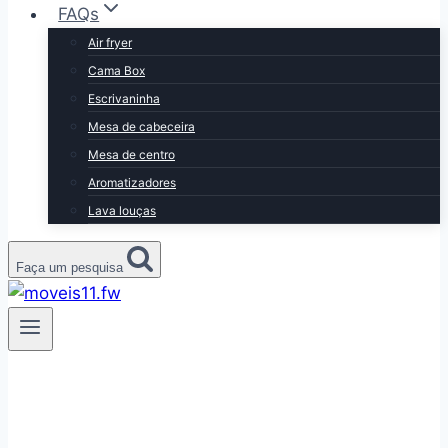
FAQs
Air fryer
Cama Box
Escrivaninha
Mesa de cabeceira
Mesa de centro
Aromatizadores
Lava louças
Faça um pesquisa