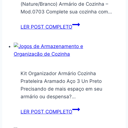
Marca
via
(Nature/Branco) Armário de Cozinha –
Layed®
USB,
Mod.0703 Complete sua cozinha com…
Abertura
Rápida
Armário
LER POST COMPLETO
e
de
Silenciosa,
Cozinha
Ideal
Compacto
para
5
Sala,
Prateleiras
Cozinha,
Movlar
Kit Organizador Armário Cozinha
Banheiro
–
Prateleira Aramado Aço 3 Un Preto
e
Mod.0703
Precisando de mais espaço em seu
Escritório
(Nature/Branco)
armário ou despensa?…
(Branca)
–
Kit
LER POST COMPLETO
MJ
Organizador
BRANDS
Armário