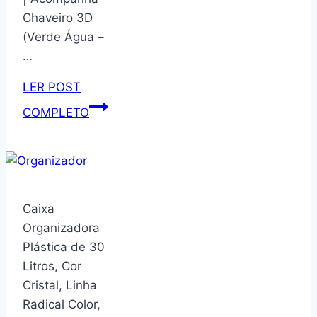
para
Chaveiro 3D
garrafa
(Verde Água –
de
…
água
Contigo
LER POST
Ashland
Garrafa
COMPLETO
Chill
Térmica
680
Infantil
g,
Inox
peças
350ml
de
e
Caixa
reposição
500ml
Organizadora
de
com
Plástica de 30
anel
Canudo,
Litros, Cor
de
Alça
Cristal, Linha
vedação
e
Radical Color,
de
Antivazamento