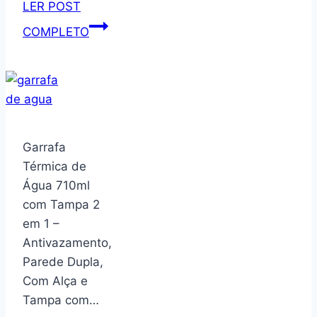
LER POST
Garrafa
COMPLETO
Térmica
Aero
500ML
–
Parede
Dupla
Garrafa
Isolada
Térmica de
a
Água 710ml
Vácuo
com Tampa 2
de
em 1 –
Aço
Antivazamento,
Inox,
Parede Dupla,
Bebidas
Com Alça e
Geladas
Tampa com…
por