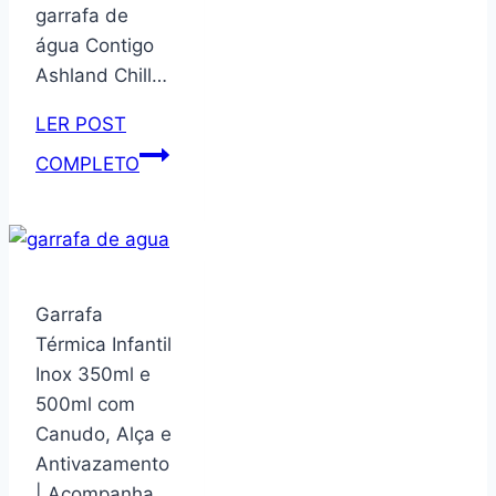
garrafa de
água Contigo
Ashland Chill…
LER POST
PEUTIER
COMPLETO
6
peças
de
vedação
e
Garrafa
6
Térmica Infantil
peças
Inox 350ml e
de
500ml com
válvula
Canudo, Alça e
de
Antivazamento
ventilação
| Acompanha