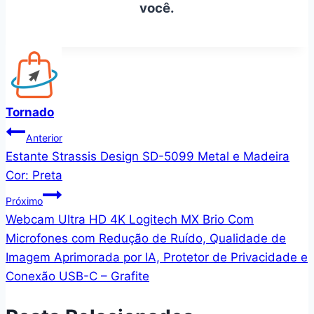
você.
Tornado
Navegação
Anterior
Estante Strassis Design SD-5099 Metal e Madeira
de
Cor: Preta
Post
Próximo
Webcam Ultra HD 4K Logitech MX Brio Com
Microfones com Redução de Ruído, Qualidade de
Imagem Aprimorada por IA, Protetor de Privacidade e
Conexão USB-C – Grafite