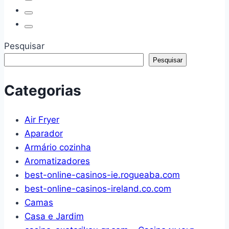
Com
2
Alça
em
Robusta
1
para
–
Pesquisar
Transporte
Antivazamento,
Pesquisar
(Verde)
Parede
Dupla,
Categorias
Com
Alça
Air Fryer
e
Aparador
Tampa
Armário cozinha
com
Aromatizadores
Trava
best-online-casinos-ie.rogueaba.com
(Verde
best-online-casinos-ireland.co.com
Claro)
Camas
Casa e Jardim