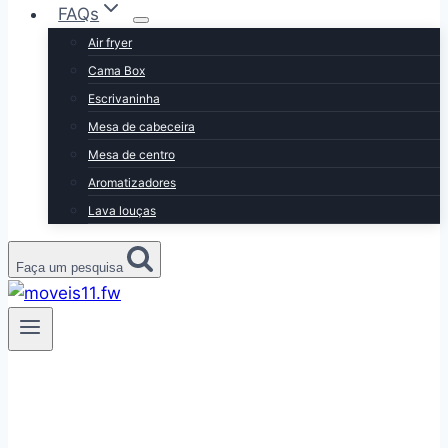
FAQs
Air fryer
Cama Box
Escrivaninha
Mesa de cabeceira
Mesa de centro
Aromatizadores
Lava louças
Faça um pesquisa