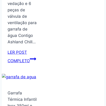
vedação e 6
rosa
peças de
e
válvula de
amarelo
ventilação para
garrafa de
água Contigo
Ashland Chill…
LER POST
PEUTIER
COMPLETO
6
peças
de
vedação
e
Garrafa
6
Térmica Infantil
peças
Inox 350ml e