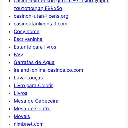
casino-exoterikou.gr.com – Casino χωρισ
ταυτοποιηση Ελλαδα
casinon-utan-licens.org
casinoutanlicens.it.com
Cosy home
Escrivaninha
Estante para livros
FAQ
Garrafas de Agua
ireland-online-casinos.co.com
Lava Louças
Livro para Colorir
Livros
Mesa de Cabeceira
Mesa de Centro
Moveis
nimbnet.com