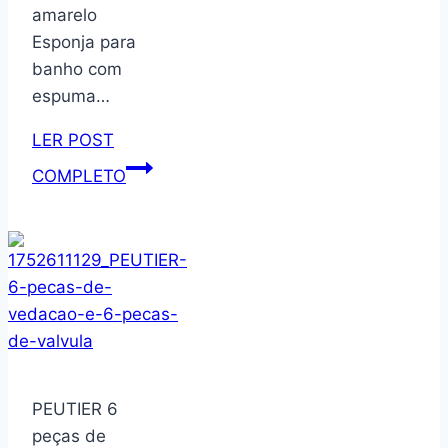
Transporte
Antivazamento,
amarelo
(Verde)
Parede
Esponja para
Dupla,
banho com
Com
espuma…
Alça
e
LER POST
Tampa
Marilu
COMPLETO
com
–
Trava
Esponja
(Verde
Para
Claro)
Banho
Adulto
com
Cordão,
Cores
PEUTIER 6
Sortidas:
peças de
azul,