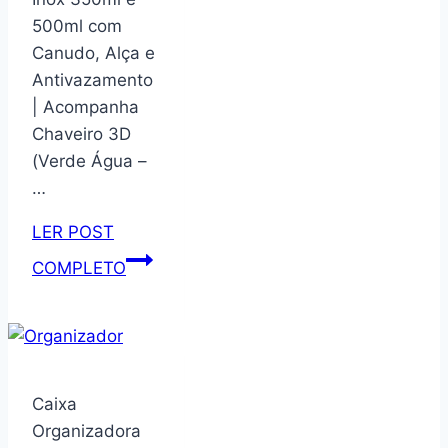
de
500ml com
válvula
Canudo, Alça e
de
Antivazamento
ventilação
| Acompanha
para
Chaveiro 3D
garrafa
(Verde Água –
de
…
água
Contigo
LER POST
Ashland
Garrafa
COMPLETO
Chill
Térmica
680
Infantil
g,
Inox
peças
350ml
de
e
Caixa
reposição
500ml
Organizadora
de
com