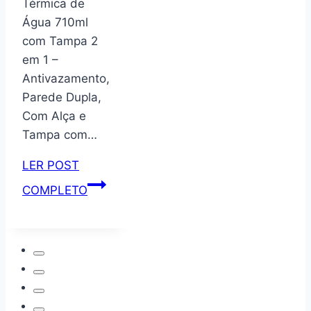
Térmica de
a
Água 710ml
Vácuo
com Tampa 2
de
em 1 –
Aço
Antivazamento,
Inox,
Parede Dupla,
Bebidas
Com Alça e
Geladas
Tampa com…
por
24
LER POST
Horas
Garrafa
COMPLETO
e
Térmica
Quentes
de
por
Água
12
710ml
Horas
com
–
Tampa