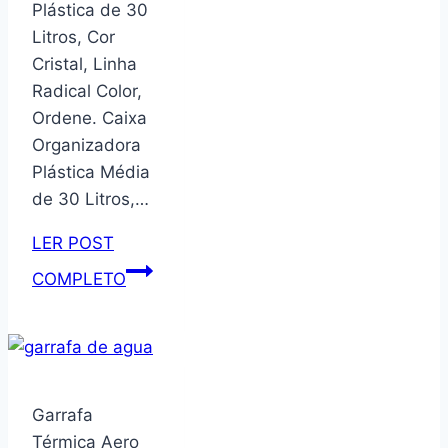
Plástica de 30
anel
Canudo,
Litros, Cor
de
Alça
Cristal, Linha
vedação
e
Radical Color,
de
Antivazamento
Ordene. Caixa
garrafa
|
Organizadora
de
Acompanha
Plástica Média
água
Chaveiro
de 30 Litros,…
com
3D
pinça
(Verde
LER POST
de
Água
Caixa
COMPLETO
escova
–
Organizadora
para
500ml)
Plástica
tampa
de
30
Litros,
Garrafa
Cor
Térmica Aero