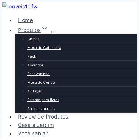
Pular
para
Home
o
Produtos
Conteúdo
Camas
Mesa de Cabeceira
Rack
Aparador
Escrivaninha
Mesa de Centro
Air Fryer
Estante para livros
Aromatizadores
Review de Produtos
Casa e Jardim
Você sabia?