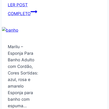
24
LER POST
Horas
Garrafa
COMPLETO
e
Térmica
Quentes
de
por
Água
12
710ml
Horas
com
Marilu –
–
Tampa
Esponja Para
Com
2
Banho Adulto
Alça
em
com Cordão,
Robusta
1
Cores Sortidas:
para
–
azul, rosa e
Transporte
Antivazamento,
amarelo
(Verde)
Parede
Esponja para
Dupla,
banho com
Com
espuma…