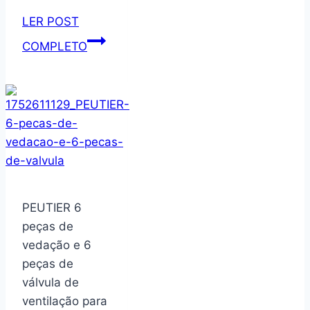
Alça
e
LER POST
Tampa
Marilu
COMPLETO
com
–
Trava
Esponja
(Verde
Para
Claro)
Banho
Adulto
com
Cordão,
Cores
PEUTIER 6
Sortidas:
peças de
azul,
vedação e 6
rosa
peças de
e
válvula de
amarelo
ventilação para