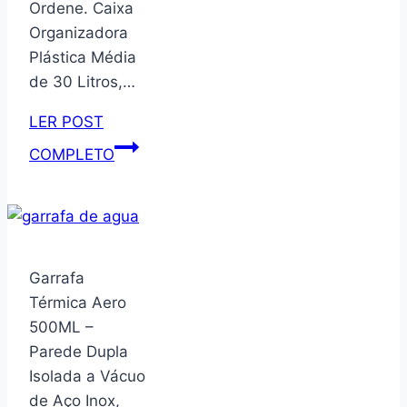
Ordene. Caixa
garrafa
|
Organizadora
de
Acompanha
Plástica Média
água
Chaveiro
de 30 Litros,…
com
3D
pinça
(Verde
LER POST
de
Água
Caixa
COMPLETO
escova
–
Organizadora
para
500ml)
Plástica
tampa
de
30
Litros,
Garrafa
Cor
Térmica Aero
Cristal,
500ML –
Linha
Parede Dupla
Radical
Isolada a Vácuo
Color,
de Aço Inox,