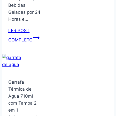
Ordene.
Bebidas
Geladas por 24
Horas e…
LER POST
Garrafa
COMPLETO
Térmica
Aero
500ML
–
Parede
Dupla
Garrafa
Isolada
Térmica de
a
Água 710ml
Vácuo
com Tampa 2
de
em 1 –
Aço