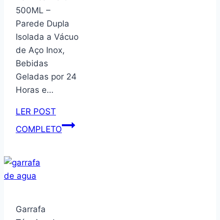
Cristal,
500ML –
Linha
Parede Dupla
Radical
Isolada a Vácuo
Color,
de Aço Inox,
Ordene.
Bebidas
Geladas por 24
Horas e…
LER POST
Garrafa
COMPLETO
Térmica
Aero
500ML
–
Parede
Dupla
Garrafa
Isolada