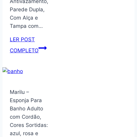
Antivazamento,
Inox,
Parede Dupla,
Bebidas
Com Alça e
Geladas
Tampa com…
por
24
LER POST
Horas
Garrafa
COMPLETO
e
Térmica
Quentes
de
por
Água
12
710ml
Horas
com
Marilu –
–
Tampa
Esponja Para
Com
2
Banho Adulto
Alça
em
com Cordão,
Robusta
1
Cores Sortidas:
para
–
azul, rosa e