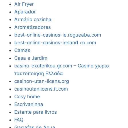
Air Fryer
Aparador
Armário cozinha
Aromatizadores
best-online-casinos-ie.rogueaba.com
best-online-casinos-ireland.co.com
Camas
Casa e Jardim
casino-exoterikou.gr.com – Casino χωρισ
ταυτοποιηση Ελλαδα
casinon-utan-licens.org
casinoutanlicens.it.com
Cosy home
Escrivaninha
Estante para livros
FAQ
Garrafas de Agua