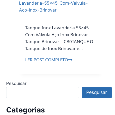
Pintura
Eletrostática
6
Prateleiras
Tanque Inox Lavanderia 55×45
90cm
Com Válvula Aço Inox Brinovar
comprimento,
Tanque Brinovar – CB0TANQUE O
185cm
Tanque de Inox Brinovar e…
altura,
Tanque
LER POST COMPLETO
27,5cm
Inox
profundidade,
Lavanderia
180kg
55×45
total,
Pesquisar
Com
30kg
Pesquisar
Válvula
por
Aço
Bandeja
Inox
Categorias
distribuídos
Brinovar