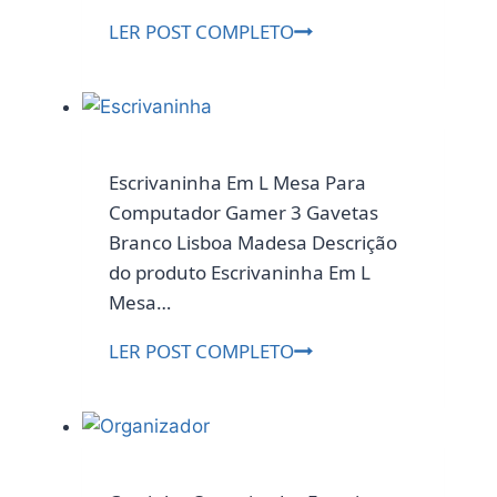
Purificador
LER POST COMPLETO
Fit
230
com
Rosca
de
Escrivaninha Em L Mesa Para
1/2″
Computador Gamer 3 Gavetas
Planeta
Branco Lisboa Madesa Descrição
Água
do produto Escrivaninha Em L
Branco
Mesa…
Pequeno
Escrivaninha
LER POST COMPLETO
Em
L
Mesa
Para