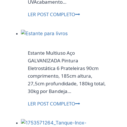
UVAcabamento…
Rack
LER POST COMPLETO
Classic
I
3
GV
Branco
Estante Multiuso Aço
Acetinado
GALVANIZADA Pintura
218
Eletrostática 6 Prateleiras 90cm
cm
comprimento, 185cm altura,
27,5cm profundidade, 180kg total,
30kg por Bandeja…
Estante
LER POST COMPLETO
Multiuso
Aço
GALVANIZADA