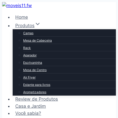
Pular
para
Home
o
Produtos
Conteúdo
Camas
Mesa de Cabeceira
Rack
Aparador
Escrivaninha
Mesa de Centro
Air Fryer
Estante para livros
Aromatizadores
Review de Produtos
Casa e Jardim
Você sabia?