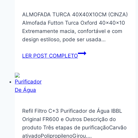
120cm
Rustic/crema
ALMOFADA TURCA 40X40X10CM (CINZA)
Easy
Almofada Futton Turca Oxford 40x40x10
Madesa
Extremamente macia, confortável e com
design estiloso, pode ser usada…
ALMOFADA
LER POST COMPLETO
TURCA
40X40X10CM
(CINZA)
Refil Filtro C+3 Purificador de Água IBBL
Original FR600 e Outros Descrição do
produto Três etapas de purificaçãoCarvão
ativadoPolipropilenoGirou,…