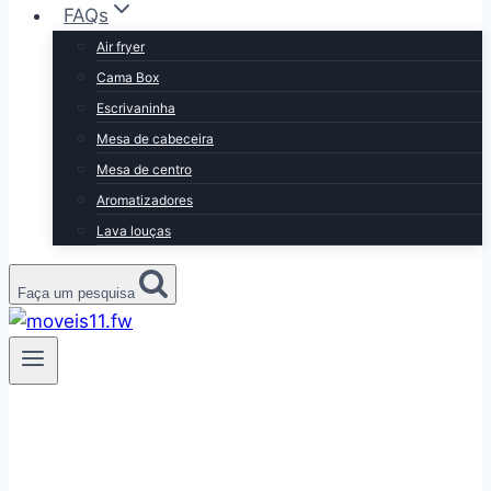
FAQs
Air fryer
Cama Box
Escrivaninha
Mesa de cabeceira
Mesa de centro
Aromatizadores
Lava louças
Faça um pesquisa