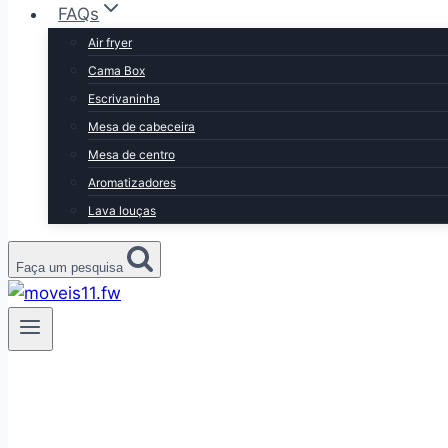
FAQs
Air fryer
Cama Box
Escrivaninha
Mesa de cabeceira
Mesa de centro
Aromatizadores
Lava louças
Faça um pesquisa