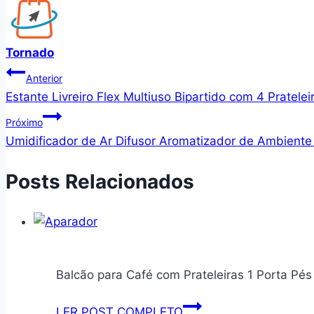
Tornado
Navegação
Anterior
Estante Livreiro Flex Multiuso Bipartido com 4 Pratele
de
Próximo
Post
Umidificador de Ar Difusor Aromatizador de Ambiente 
Posts Relacionados
Balcão para Café com Prateleiras 1 Porta Pé
Balcão
LER POST COMPLETO