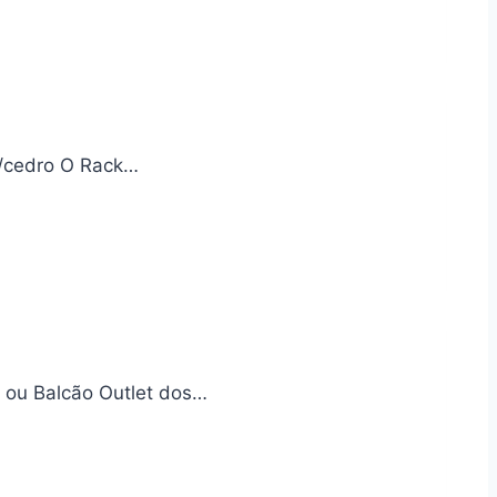
e/cedro O Rack…
e ou Balcão Outlet dos…