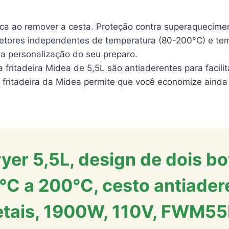
ica ao remover a cesta. Proteção contra superaquecime
res independentes de temperatura (80-200°C) e tempo
m a personalização do seu preparo.
fritadeira Midea de 5,5L são antiaderentes para facilit
fritadeira da Midea permite que você economize aind
ryer 5,5L, design de dois b
C a 200°C, cesto antiadere
etais, 1900W, 110V, FWM55