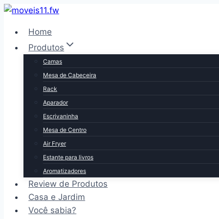
Pular
para
Home
o
Produtos
Conteúdo
Camas
Mesa de Cabeceira
Rack
Aparador
Escrivaninha
Mesa de Centro
Air Fryer
Estante para livros
Aromatizadores
Review de Produtos
Casa e Jardim
Você sabia?