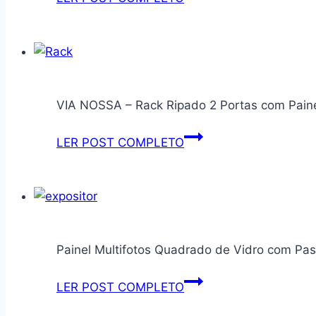
para
Café
com
Prateleiras
1
VIA NOSSA – Rack Ripado 2 Portas com Paine
Porta
Pés
VIA
LER POST COMPLETO
em
NOSSA
Madeira
–
Maciça
Rack
Buffet
Ripado
Aparador
2
para
Painel Multifotos Quadrado de Vidro com Pasp
Portas
Cozinha
com
(Cedro/Off
Painel
LER POST COMPLETO
Painel
White)
Multifotos
para