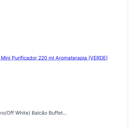
 Mini Purificador 220 ml Aromaterapia (VERDE)
ro/Off White) Balcão Buffet…