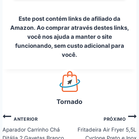
Este post contém links de afiliado da
Amazon. Ao comprar através destes links,
você nos ajuda a manter o site
funcionando, sem custo adicional para
você.
Tornado
Navegação
ANTERIOR
PRÓXIMO
de
Aparador Carrinho Chá
Fritadeira Air Fryer 5,5L
Ditália 2 Gavetas Branco
Cyclone Preto e Inox