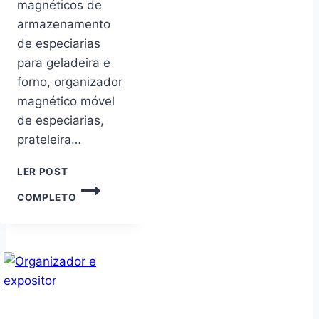
magnéticos de
armazenamento
de especiarias
para geladeira e
forno, organizador
magnético móvel
de especiarias,
prateleira…
LER POST
PACOTE
COMPLETO
COM
2
ORGANIZADORES
MAGNÉTICOS
DE
ARMAZENAMENTO
DE
ESPECIARIAS