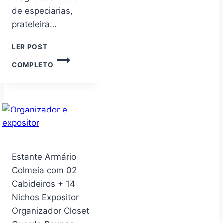
de especiarias,
prateleira…
LER POST
PACOTE
COMPLETO
COM
2
ORGANIZADORES
MAGNÉTICOS
DE
ARMAZENAMENTO
DE
ESPECIARIAS
PARA
Estante Armário
GELADEIRA
Colmeia com 02
E
Cabideiros + 14
FORNO,
ORGANIZADOR
Nichos Expositor
MAGNÉTICO
Organizador Closet
MÓVEL