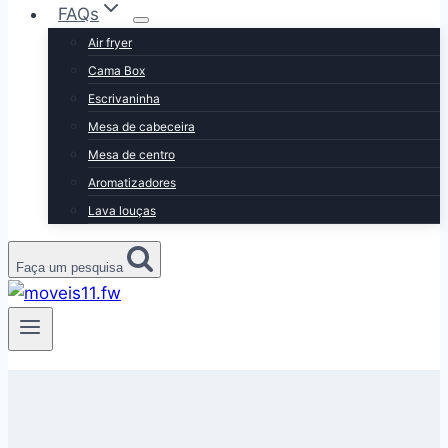
FAQs
Air fryer
Cama Box
Escrivaninha
Mesa de cabeceira
Mesa de centro
Aromatizadores
Lava louças
Faça um pesquisa