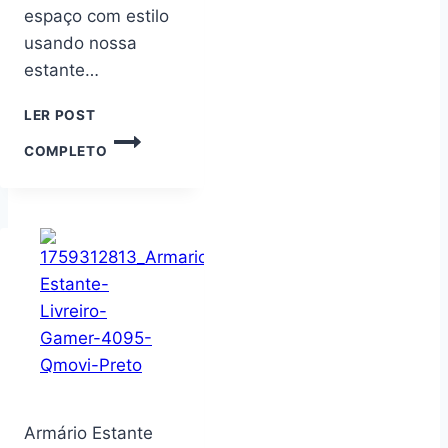
espaço com estilo
usando nossa
estante…
LER POST
ESTANTE
COMPLETO
MODULAR
PLASTICO,
MULTIUSO,
4
ANDARES,
RACK
PARA
SALA,
ESTANTE
ORGANIZADORA
Armário Estante