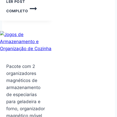
LER POST
BANCO
COMPLETO
DE
PLÁSTICO
DOBRÁVEL
RESISTENTE
BANQUETA
DOBRÁVEL
BANQUINHO
RESISTENTE
MULTIUSO
Pacote com 2
organizadores
magnéticos de
armazenamento
de especiarias
para geladeira e
forno, organizador
magnético móvel