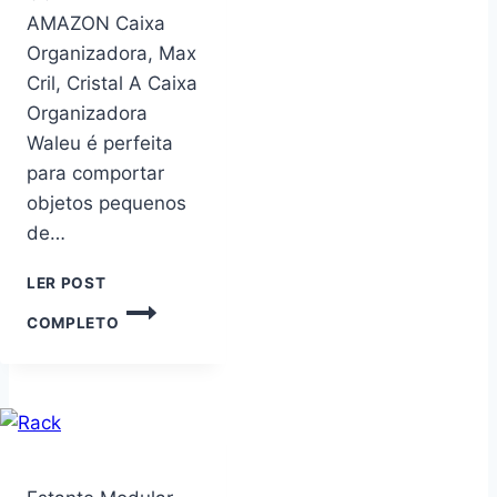
EXPOSITOR
AMAZON Caixa
ORGANIZADOR
Organizadora, Max
CLOSET
Cril, Cristal A Caixa
GUARDA
ROUPAS
Organizadora
–
Waleu é perfeita
BRANCO
para comportar
–
CÓD.101
objetos pequenos
de…
LER POST
CAIXA
COMPLETO
ORGANIZADORA,
MAX
CRIL,
CRISTAL