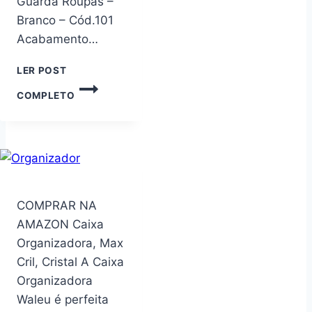
Guarda Roupas –
DE
ESPECIARIAS,
Branco – Cód.101
PRATELEIRA
Acabamento…
MAGNÉTICA
FORTE
LER POST
DE
ESTANTE
METAL
COMPLETO
ARMÁRIO
PRETO
COLMEIA
PARA
COM
02
CABIDEIROS
+
14
NICHOS
COMPRAR NA
EXPOSITOR
AMAZON Caixa
ORGANIZADOR
Organizadora, Max
CLOSET
Cril, Cristal A Caixa
GUARDA
ROUPAS
Organizadora
–
Waleu é perfeita
BRANCO