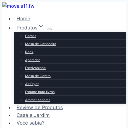
Pular
para
Home
o
Produtos
Conteúdo
Camas
Mesa de Cabeceira
Rack
Aparador
Escrivaninha
Mesa de Centro
Air Fryer
Estante para livros
Aromatizadores
Review de Produtos
Casa e Jardim
Você sabia?