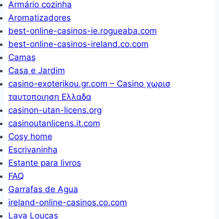
PRETO
Armário cozinha
PARA
Aromatizadores
best-online-casinos-ie.rogueaba.com
best-online-casinos-ireland.co.com
Camas
Casa e Jardim
casino-exoterikou.gr.com – Casino χωρισ
ταυτοποιηση Ελλαδα
casinon-utan-licens.org
casinoutanlicens.it.com
Cosy home
Escrivaninha
Estante para livros
FAQ
Garrafas de Agua
ireland-online-casinos.co.com
Lava Louças