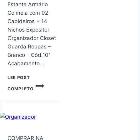
PARA
Estante Armário
GELADEIRA
Colmeia com 02
E
Cabideiros + 14
FORNO,
ORGANIZADOR
Nichos Expositor
MAGNÉTICO
Organizador Closet
MÓVEL
Guarda Roupas –
DE
ESPECIARIAS,
Branco – Cód.101
PRATELEIRA
Acabamento…
MAGNÉTICA
FORTE
LER POST
DE
ESTANTE
METAL
COMPLETO
ARMÁRIO
PRETO
COLMEIA
PARA
COM
02
CABIDEIROS
+
14
NICHOS
COMPRAR NA