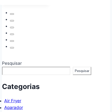
2
ORGANIZADORES
MAGNÉTICOS
DE
ARMAZENAMENTO
DE
ESPECIARIAS
PARA
GELADEIRA
E
FORNO,
ORGANIZADOR
Pesquisar
MAGNÉTICO
MÓVEL
Pesquisar
DE
ESPECIARIAS,
Categorias
PRATELEIRA
MAGNÉTICA
FORTE
Air Fryer
DE
Aparador
METAL