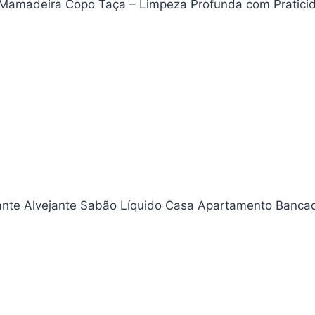
fa Mamadeira Copo Taça – Limpeza Profunda com Pratic
iante Alvejante Sabão Líquido Casa Apartamento Ban