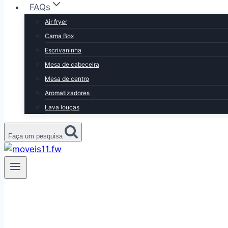
FAQs
Air fryer
Cama Box
Escrivaninha
Mesa de cabeceira
Mesa de centro
Aromatizadores
Lava louças
Faça um pesquisa