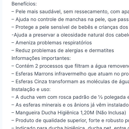
Benefícios:
– Pele mais saudável, sem ressecamento, com ap
– Ajuda no controle de manchas na pele, que pass
– Protege a pele sensível de bebês e crianças dos 
-Ajuda a preservar a oleosidade natural dos cabel
– Ameniza problemas respiratórios
– Reduz problemas de alergias e dermatites
Informações importantes:
– Contém 2 processos que filtram a água removen
– Esferas Marrons infravermelho que atuam no proc
– Esferas Cinza transformam as moléculas de água
Instalação e uso:
– A ducha vem com rosca padrão de ½ polegada e 
– As esferas minerais e os ânions já vêm instalado
– Mangueira Ducha Higiênica 1,20M (Não Inclusa)
– Produto de qualidade superior, forte e robusto
– Indicado para ducha higiênica, ducha pet, entre 