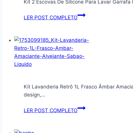
Kit 2 Escovas De Silicone Para Lavar Garra
Kit
LER POST COMPLETO
2
Escovas
De
Silicone
Para
Lavar
Garrafa
Mamadeira
Kit Lavanderia Retrô 1L Frasco Âmbar Amac
Copo
design,…
Taça
–
Kit
LER POST COMPLETO
Limpeza
Lavanderia
Profunda
Retrô
com
1L