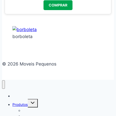
COMPRAR
borboleta
© 2026 Moveis Pequenos
Home
Alternar
Produtos
menu
filho
Camas