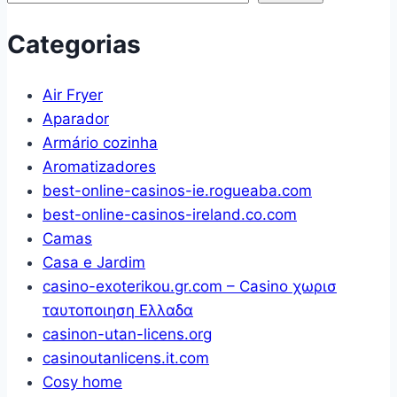
E
OXI
50
OE
Categorias
Folhas
4/25CT
Com
T
Air Fryer
Desenhos
GL
Aparador
Em
Armário cozinha
Preto
Aromatizadores
E
best-online-casinos-ie.rogueaba.com
Branco
best-online-casinos-ireland.co.com
(VERDE)
Camas
Casa e Jardim
casino-exoterikou.gr.com – Casino χωρισ
ταυτοποιηση Ελλαδα
casinon-utan-licens.org
casinoutanlicens.it.com
Cosy home