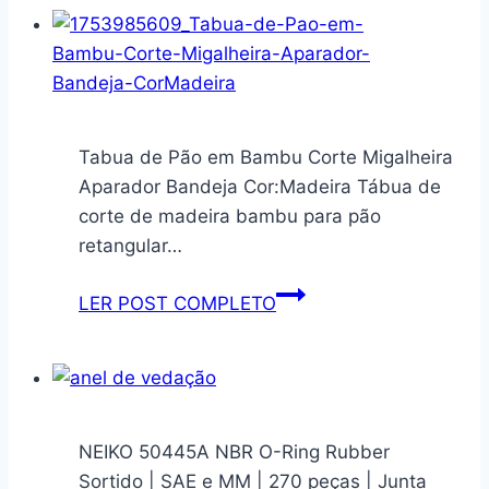
6907
com
3
Nichos
–
Tabua de Pão em Bambu Corte Migalheira
Branco
Aparador Bandeja Cor:Madeira Tábua de
corte de madeira bambu para pão
retangular…
Tabua
LER POST COMPLETO
de
Pão
em
Bambu
Corte
NEIKO 50445A NBR O-Ring Rubber
Migalheira
Sortido | SAE e MM | 270 peças | Junta