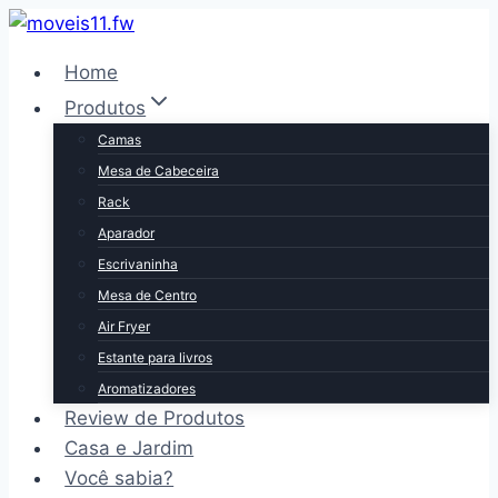
Pular
para
Home
o
Produtos
Conteúdo
Camas
Mesa de Cabeceira
Rack
Aparador
Escrivaninha
Mesa de Centro
Air Fryer
Estante para livros
Aromatizadores
Review de Produtos
Casa e Jardim
Você sabia?