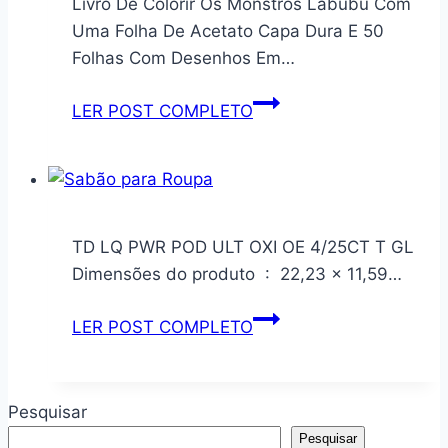
Livro De Colorir Os Monstros Labubu Com
Junta
Dupla
Uma Folha De Acetato Capa Dura E 50
de
Face
Folhas Com Desenhos Em…
óleo
150
e
Fios
Livro
LER POST COMPLETO
combustível
Itália
De
|
Camélia
Colorir
Buna-
Os
N
Monstros
Labubu
TD LQ PWR POD ULT OXI OE 4/25CT T GL
Com
Dimensões do produto ‏ : ‎ 22,23 x 11,59…
Uma
Folha
TD
LER POST COMPLETO
De
LQ
Acetato
PWR
Capa
POD
Pesquisar
Dura
ULT
Pesquisar