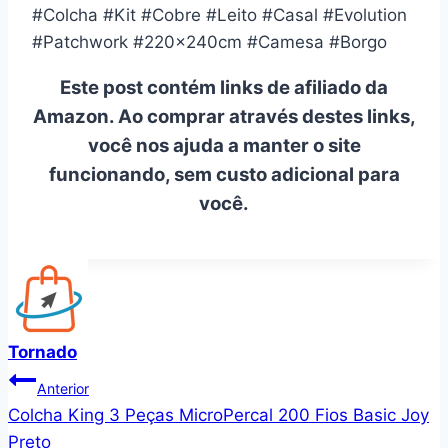
#Colcha #Kit #Cobre #Leito #Casal #Evolution
#Patchwork #220x240cm #Camesa #Borgo
Este post contém links de afiliado da
Amazon. Ao comprar através destes links,
você nos ajuda a manter o site
funcionando, sem custo adicional para
você.
Tornado
Navegação
Anterior
Colcha King 3 Peças MicroPercal 200 Fios Basic Joy
de
Preto