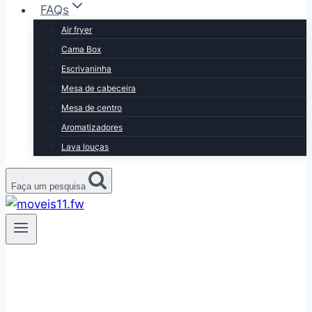
FAQs
Air fryer
Cama Box
Escrivaninha
Mesa de cabeceira
Mesa de centro
Aromatizadores
Lava louças
Faça um pesquisa