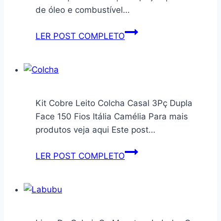
Aparador
de óleo e combustível…
Bandeja
Cor:Madeira
NEIKO
LER POST COMPLETO
50445A
NBR
O-
Ring
Rubber
Kit Cobre Leito Colcha Casal 3Pç Dupla
Sortido
Face 150 Fios Itália Camélia Para mais
|
produtos veja aqui Este post…
SAE
e
Kit
LER POST COMPLETO
MM
Cobre
|
Leito
270
Colcha
peças
Casal
|
3Pç