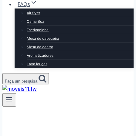
FAQs
Air fryer
Cama Box
Escrivaninha
Mesa de cabeceira
Mesa de centro
Aromatizadores
Lava louças
Faça um pesquisa