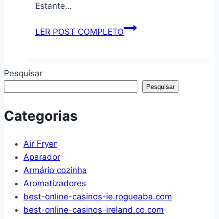
Chupeta,
de
Estante…
Mamadeira,
demolição
2
1,80
Estante
LER POST COMPLETO
Fraldas
Organizadora
e
Multiuso
5
Livreiro
Pesquisar
Certificados
com
Pesquisar
–
5
Pode
Nichos
Categorias
Tomar
MULTY
Banho
cor
Air Fryer
–
Menta
Aparador
Presente
–
Armário cozinha
Infantil
Artely
Aromatizadores
best-online-casinos-ie.rogueaba.com
best-online-casinos-ireland.co.com