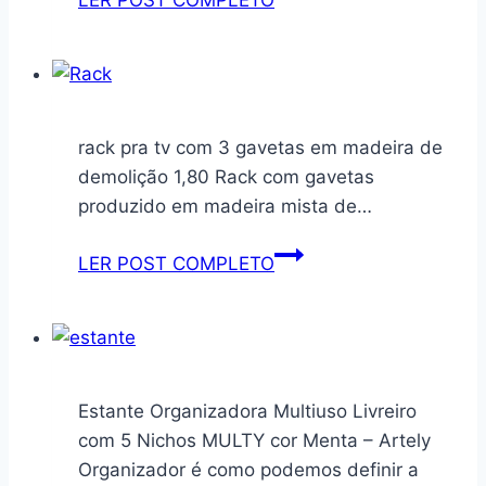
LER POST COMPLETO
Reborn
Menina
Realista
46cm
–
rack pra tv com 3 gavetas em madeira de
Corpo
demolição 1,80 Rack com gavetas
Silicone
produzido em madeira mista de…
–
Olhos
rack
LER POST COMPLETO
Castanhos
pra
–
tv
Cabelos
com
Castanho
3
Claro
gavetas
Estante Organizadora Multiuso Livreiro
–
em
com 5 Nichos MULTY cor Menta – Artely
Inclui
madeira
Organizador é como podemos definir a