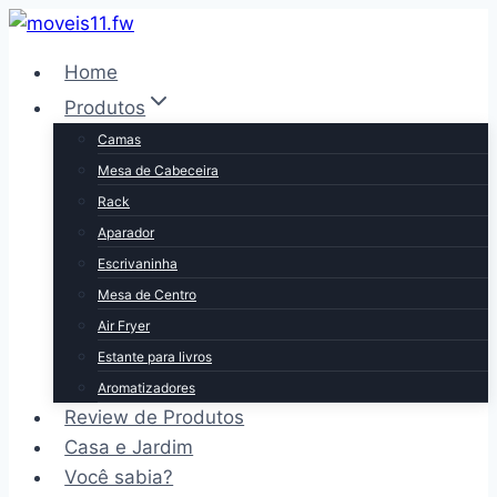
Pular
para
Home
o
Produtos
Conteúdo
Camas
Mesa de Cabeceira
Rack
Aparador
Escrivaninha
Mesa de Centro
Air Fryer
Estante para livros
Aromatizadores
Review de Produtos
Casa e Jardim
Você sabia?