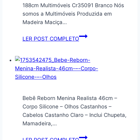
Porta
188cm Multimóveis Cr35091 Branco Nós
Doce
somos a Multimóveis Produzida em
Frios
Madeira Maciça…
Madeira
Rústica
Cama
LER POST COMPLETO
Suporte
Auxiliar
Expositor
Solteiro
Buffet
para
PMG
Colchão
(Rústico)
78
x
188cm
Bebê Reborn Menina Realista 46cm –
Multimóveis
Corpo Silicone – Olhos Castanhos –
Cr35091
Cabelos Castanho Claro – Inclui Chupeta,
Branco
Mamadeira,…
Bebê