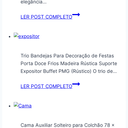
elegância…
Estante
LER POST COMPLETO
Organizadora
para
Banheiro,
3
Prateleiras,
Trio Bandejas Para Decoração de Festas
Madeira
Porta Doce Frios Madeira Rústica Suporte
Natural,
Expositor Buffet PMG (Rústico) O trio de…
60
x
Trio
LER POST COMPLETO
35
Bandejas
x
Para
58
Decoração
cm
de
Festas
Cama Auxiliar Solteiro para Colchão 78 x