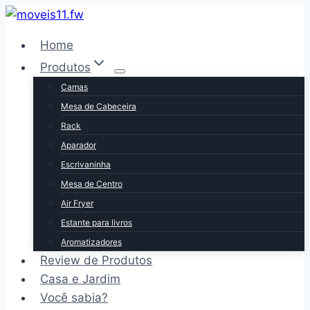
Pular
para
Home
o
Produtos
Conteúdo
Camas
Mesa de Cabeceira
Rack
Aparador
Escrivaninha
Mesa de Centro
Air Fryer
Estante para livros
Aromatizadores
Review de Produtos
Casa e Jardim
Você sabia?