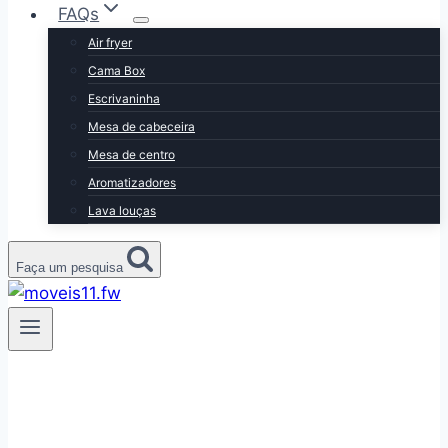
FAQs
Air fryer
Cama Box
Escrivaninha
Mesa de cabeceira
Mesa de centro
Aromatizadores
Lava louças
Faça um pesquisa