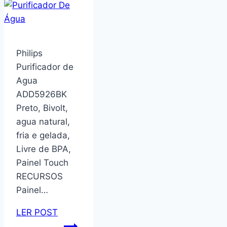
Colchão
Molas
Qatar
88x188x60cm
Philips
Branco/Preto-
Purificador de
Suporta
Agua
até
ADD5926BK
150Kg
Preto, Bivolt,
agua natural,
fria e gelada,
Livre de BPA,
Painel Touch
RECURSOS
Painel…
LER POST
Philips