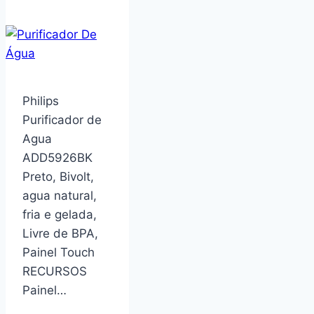
Solteiro
Colchão
Molas
Qatar
88x188x60cm
Philips
Branco/Preto-
Purificador de
Suporta
Agua
até
ADD5926BK
150Kg
Preto, Bivolt,
agua natural,
fria e gelada,
Livre de BPA,
Painel Touch
RECURSOS
Painel…