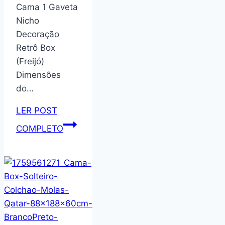
Cama 1 Gaveta
Nicho
Decoração
Retrô Box
(Freijó)
Dimensões
do…
LER POST
Mesa
COMPLETO
de
Cabeceira
Quarto
Mesinha
Apoio
e
Lateral