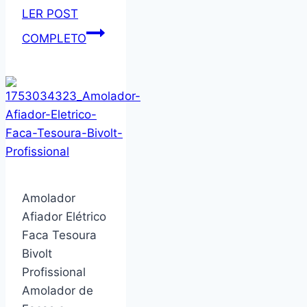
LER POST
Jogo
COMPLETO
de
Cama
Casal
Malha
Lisa
Com
Elástico
100%
Amolador
Algodão
Afiador Elétrico
–
Faca Tesoura
Rubi
Bivolt
(Alecrim
Profissional
Vivaldi)
Amolador de