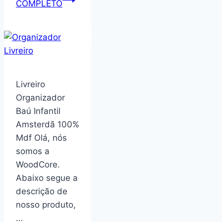
COMPLETO
Purificador
de
Agua
ADD5926BK
Preto,
Bivolt,
Livreiro
agua
Organizador
natural,
Baú Infantil
fria
Amsterdã 100%
e
Mdf Olá, nós
gelada,
somos a
Livre
WoodCore.
de
Abaixo segue a
BPA,
descrição de
Painel
nosso produto,
Touch
…