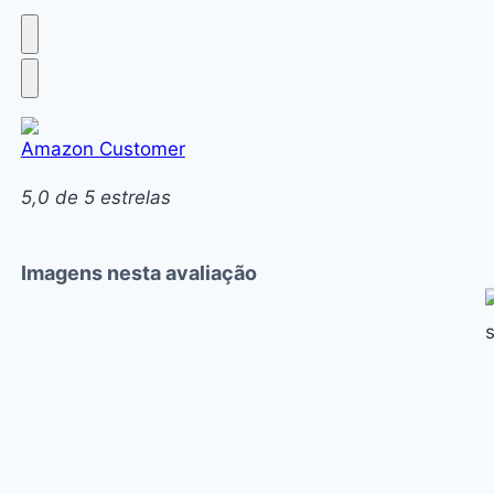
Amazon Customer
5,0 de 5 estrelas
Imagens nesta avaliação
C
t
l
t
p