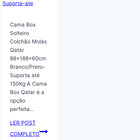
para
Cama
1
Cama Box
Gaveta
Solteiro
Nicho
Colchão Molas
Decoração
Qatar
Retrô
88x188x60cm
Box
Branco/Preto-
(Freijó)
Suporta até
150Kg A Cama
Box Qatar é a
opção
perfeita…
LER POST
Cama
COMPLETO
Box