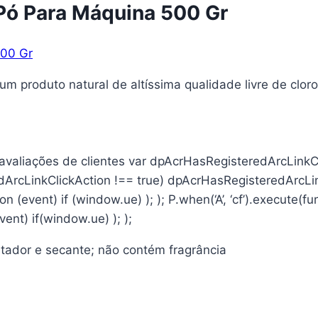
Pó Para Máquina 500 Gr
m produto natural de altíssima qualidade livre de cloro
 avaliações de clientes var dpAcrHasRegisteredArcLinkCl
dArcLinkClickAction !== true) dpAcrHasRegisteredArcLink
ction (event) if (window.ue) ); ); P.when(‘A’, ‘cf’).execute(
event) if(window.ue) ); );
antador e secante; não contém fragrância