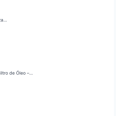
eza…
iltro de Óleo –…