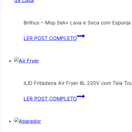
para
Livros
Legumes,
e
Saladas
Brilhus – Mop Sek+ Lava e Seca com Esponja
Tablets,
Display
Brilhus
LER POST COMPLETO
Transparente
–
para
Mop
Vitrine
Sek+
Livraria
Lava
e
ILID Fritadeira Air Fryer 8L 220V com Tela To
Seca
com
ILID
LER POST COMPLETO
Esponja
Fritadeira
de
Air
Alta
Fryer
Absorção
8L
e