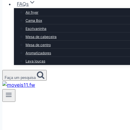
FAQs
Air fryer
Cama Box
Escrivaninha
Mesa de cabeceira
Mesa de centro
Aromatizadores
Lava louças
Faça um pesquisa