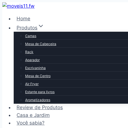
Pular
para
Home
o
Produtos
Conteúdo
Camas
Mesa de Cabeceira
Rack
Aparador
Escrivaninha
Mesa de Centro
Air Fryer
Estante para livros
Aromatizadores
Review de Produtos
Casa e Jardim
Você sabia?