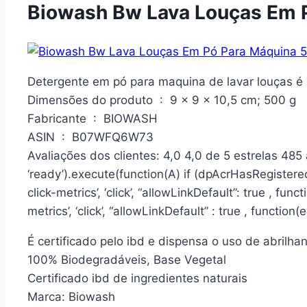
Biowash Bw Lava Louças Em 
Detergente em pó para maquina de lavar louças é u
Dimensões do produto ‏ : ‎ 9 x 9 x 10,5 cm; 500 g
Fabricante ‏ : ‎ BIOWASH
ASIN ‏ : ‎ B07WFQ6W73
Avaliações dos clientes: 4,0 4,0 de 5 estrelas 485
‘ready’).execute(function(A) if (dpAcrHasRegistere
click-metrics’, ‘click’, “allowLinkDefault”: true , fun
metrics’, ‘click’, “allowLinkDefault” : true , function(
É certificado pelo ibd e dispensa o uso de abrilh
100% Biodegradáveis, Base Vegetal
Certificado ibd de ingredientes naturais
Marca: Biowash