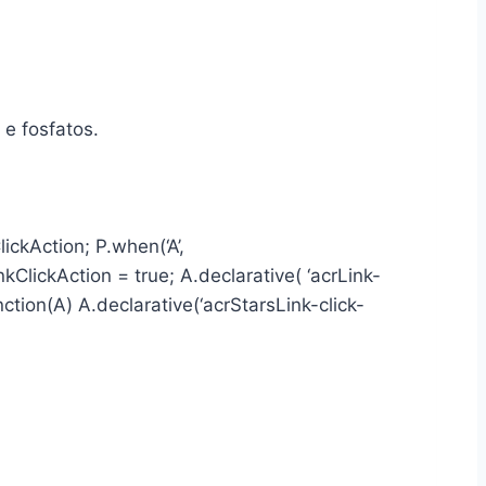
 e fosfatos.
ickAction; P.when(‘A’,
ClickAction = true; A.declarative( ‘acrLink-
function(A) A.declarative(‘acrStarsLink-click-