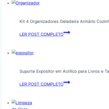
Kit 4 Organizadores Geladeira Armário Cozin
Kit
LER POST COMPLETO
4
Organizadores
Geladeira
Armário
Cozinha
Suporte Expositor em Acrílico para Livros e T
2,2
Litros
Suporte
LER POST COMPLETO
Alimentos
Expositor
Vegetais
em
Caixa
Acrílico
Plástica
para