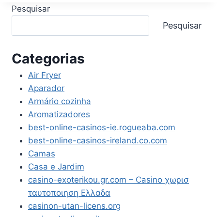
ÁGUA
Pesquisar
GELADA
FRIA
Pesquisar
E
NATURAL
ELÉTRICO
Categorias
COMPACTO
ELETRONICO
Air Fryer
PLACA
Aparador
ELECTROLUX
Armário cozinha
ALERTA
Aromatizadores
TROCA
DE
best-online-casinos-ie.rogueaba.com
FILTRO
best-online-casinos-ireland.co.com
REFIL
Camas
12
MESES
Casa e Jardim
OU
casino-exoterikou.gr.com – Casino χωρισ
3000L
ταυτοποιηση Ελλαδα
PAINEL
casinon-utan-licens.org
TOUCH
BIVOLT