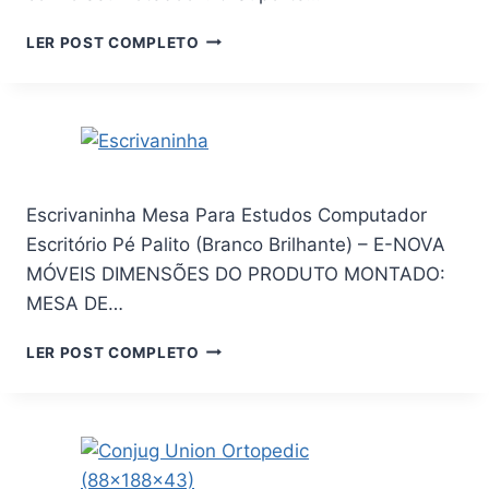
WEBER
DE
SÉRIES
PAREDE
SUPORTE
LER POST COMPLETO
Q2000,
AJUSTÁVEL
PARA
Q2200,
NOTEBOOK,
Q2400,
RELIZA,
Q200,
REGULÁVEL,
Q220,
ABS,
Q240,
PRETO
Q260,
Escrivaninha Mesa Para Estudos Computador
PEÇAS
REPOSIÇÃO
Escritório Pé Palito (Branco Brilhante) – E-NOVA
GRELHA
MÓVEIS DIMENSÕES DO PRODUTO MONTADO:
Q,
MESA DE…
15,3
X
ESCRIVANINHA
LER POST COMPLETO
10,8″
MESA
PARA
ESTUDOS
COMPUTADOR
ESCRITÓRIO
PÉ