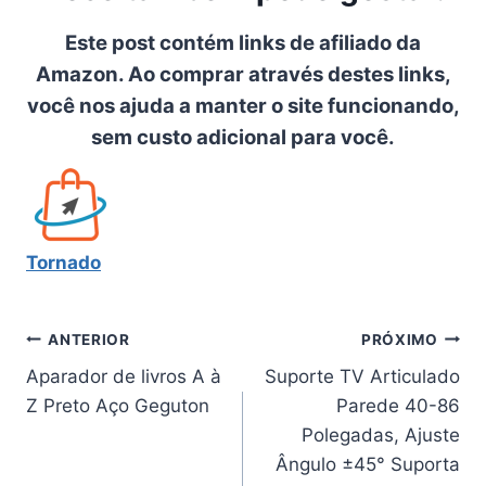
Este post contém links de afiliado da
Amazon. Ao comprar através destes links,
você nos ajuda a manter o site funcionando,
sem custo adicional para você.
Tornado
Navegação
ANTERIOR
PRÓXIMO
Aparador de livros A à
Suporte TV Articulado
de
Z Preto Aço Geguton
Parede 40-86
Post
Polegadas, Ajuste
Ângulo ±45° Suporta