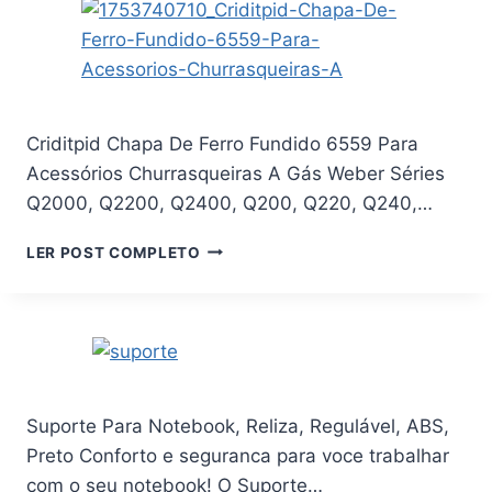
A
80
POLEGADAS
|
SUPORTE
DE
Criditpid Chapa De Ferro Fundido 6559 Para
TV
Acessórios Churrasqueiras A Gás Weber Séries
COM
Q2000, Q2200, Q2400, Q200, Q220, Q240,…
INCLINAÇÃO
E
CRIDITPID
ROTAÇÃO
LER POST COMPLETO
CHAPA
|
DE
ATÉ
FERRO
60KG
FUNDIDO
|
6559
VESA
PARA
600X400MM
ACESSÓRIOS
|
Suporte Para Notebook, Reliza, Regulável, ABS,
CHURRASQUEIRAS
SUPORTE
Preto Conforto e seguranca para voce trabalhar
A
PARA
GÁS
TV
com o seu notebook! O Suporte…