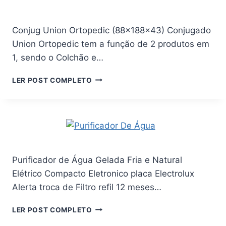
PALITO
(BRANCO
Conjug Union Ortopedic (88x188x43) Conjugado
BRILHANTE)
–
Union Ortopedic tem a função de 2 produtos em
E-
1, sendo o Colchão e…
NOVA
MÓVEIS
CONJUG
LER POST COMPLETO
UNION
ORTOPEDIC
(88X188X43)
Purificador de Água Gelada Fria e Natural
Elétrico Compacto Eletronico placa Electrolux
Alerta troca de Filtro refil 12 meses…
PURIFICADOR
LER POST COMPLETO
DE