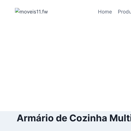
Pular
para
Home
Prod
o
Conteúdo
Armário de Cozinha Multi