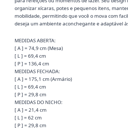
para refeições ou momentos de lazer. Seu design 
organizar xícaras, potes e pequenos itens, mant
mobilidade, permitindo que você o mova com faci
deseja um ambiente aconchegante e adaptável às 
MEDIDAS ABERTA:
[ A ] = 74,9 cm (Mesa)
[ L ] = 69,4 cm
[ P ] = 136,4 cm
MEDIDAS FECHADA:
[ A ] = 175,1 cm (Armário)
[ L ] = 69,4 cm
[ P ] = 29,8 cm
MEDIDAS DO NICHO:
[ A ] = 21,4 cm
[ L ] = 62 cm
[ P ] = 29,8 cm