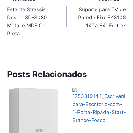
Navegação
Estante Strassis
Suporte para TV de
de
Design SD-3080
Parede Fixo FK310S
Post
Metal e MDF Cor:
14” a 84” Fortrek
Preta
Posts Relacionados