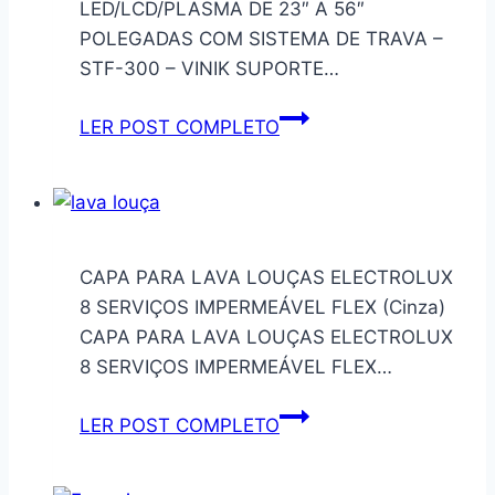
LED/LCD/PLASMA DE 23″ A 56″
Antirriscos
POLEGADAS COM SISTEMA DE TRAVA –
e
STF-300 – VINIK SUPORTE…
Ideal
para
SUPORTE
LER POST COMPLETO
Cozinhas
FIXO
PARA
TV
LED/LCD/PLASMA
DE
CAPA PARA LAVA LOUÇAS ELECTROLUX
23″
8 SERVIÇOS IMPERMEÁVEL FLEX (Cinza)
A
CAPA PARA LAVA LOUÇAS ELECTROLUX
56″
8 SERVIÇOS IMPERMEÁVEL FLEX…
POLEGADAS
COM
CAPA
LER POST COMPLETO
SISTEMA
PARA
DE
LAVA