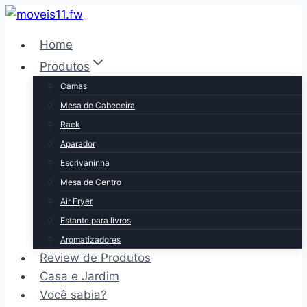
Pular
para
Home
o
Produtos
Conteúdo
Camas
Mesa de Cabeceira
Rack
Aparador
Escrivaninha
Mesa de Centro
Air Fryer
Estante para livros
Aromatizadores
Review de Produtos
Casa e Jardim
Você sabia?