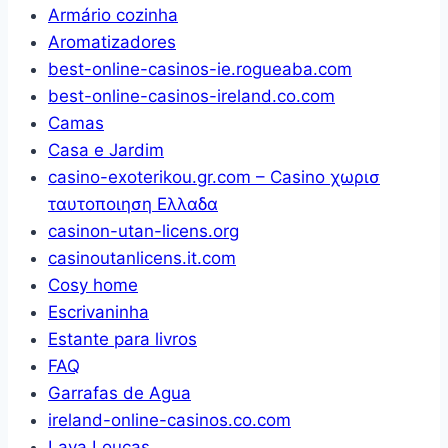
Armário cozinha
–
Aromatizadores
Itens
best-online-casinos-ie.rogueaba.com
Para
best-online-casinos-ireland.co.com
Casa
Camas
–
Casa e Jardim
Utensílios
casino-exoterikou.gr.com – Casino χωρισ
de
ταυτοποιηση Ελλαδα
Cozinha
casinon-utan-licens.org
–
casinoutanlicens.it.com
Enxoval
Cosy home
–
Escrivaninha
Casamento
Estante para livros
–
FAQ
Decoração
Garrafas de Agua
ireland-online-casinos.co.com
Lava Louças