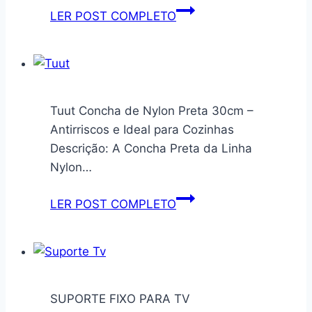
Bones
Estante
LER POST COMPLETO
Dynamica
80X30X187cm
C/05
Prateleiras
Preto
Tuut Concha de Nylon Preta 30cm –
Ônix/Est.Preta
Antirriscos e Ideal para Cozinhas
Descrição: A Concha Preta da Linha
Nylon…
Tuut
LER POST COMPLETO
Concha
de
Nylon
Preta
30cm
SUPORTE FIXO PARA TV
–