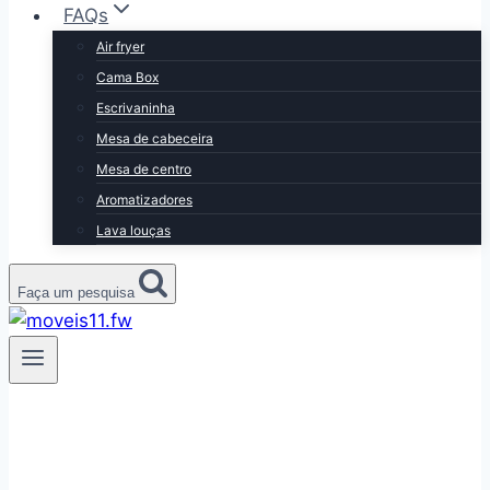
FAQs
Air fryer
Cama Box
Escrivaninha
Mesa de cabeceira
Mesa de centro
Aromatizadores
Lava louças
Faça um pesquisa