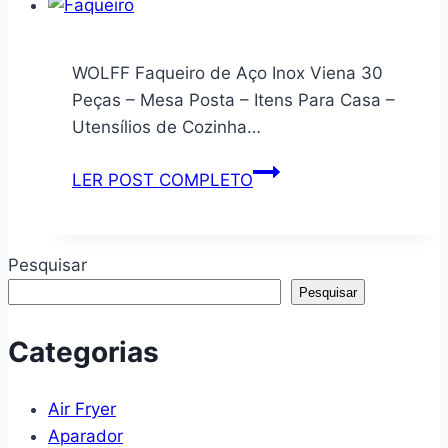
TRAVA
LOUÇAS
–
ELECTROLUX
STF-
8
WOLFF Faqueiro de Aço Inox Viena 30
300
SERVIÇOS
Peças – Mesa Posta – Itens Para Casa –
–
IMPERMEÁVEL
Utensílios de Cozinha…
VINIK
FLEX
(Cinza)
WOLFF
LER POST COMPLETO
Faqueiro
de
Aço
Pesquisar
Inox
Pesquisar
Viena
30
Categorias
Peças
–
Air Fryer
Mesa
Aparador
Posta