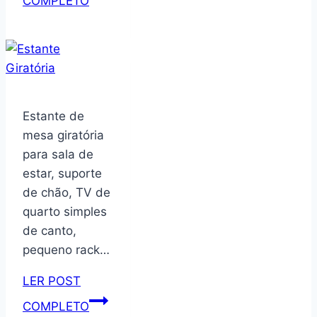
COMPLETO
Para
Sala
Tv
Eros
180
Com
Estante de
2
mesa giratória
Portas
para sala de
e
estar, suporte
1
de chão, TV de
Gaveta
quarto simples
Cinza
de canto,
Perola/cedro
pequeno rack…
LER POST
Estante
COMPLETO