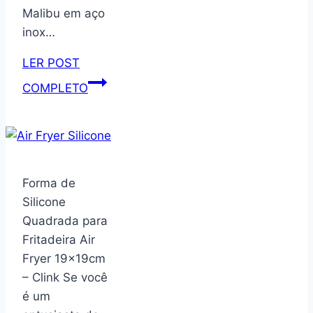
Malibu em aço
inox…
LER POST
Faqueiro
COMPLETO
Tramontina
Malibu
em
Aço
Inox
Forma de
36
Silicone
Peças
Quadrada para
Fritadeira Air
Fryer 19x19cm
– Clink Se você
é um