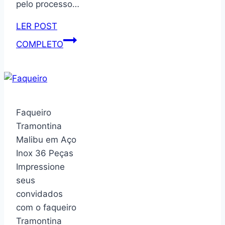
pelo processo…
LER POST
Vasart
COMPLETO
Sampa
Vaso
de
Flores,
Branco,
Faqueiro
12x11cm,
Tramontina
1
Malibu em Aço
Unidad
Inox 36 Peças
Impressione
seus
convidados
com o faqueiro
Tramontina