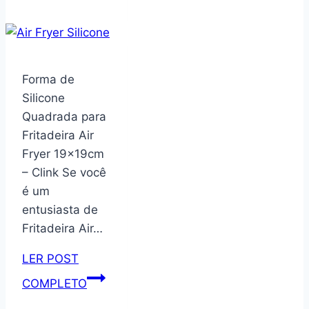
Malibu
em
Aço
Inox
Forma de
36
Silicone
Peças
Quadrada para
Fritadeira Air
Fryer 19x19cm
– Clink Se você
é um
entusiasta de
Fritadeira Air…
LER POST
Forma
COMPLETO
de