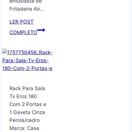
entusiasta de
Fritadeira Air…
LER POST
Forma
COMPLETO
de
Silicone
Quadrada
para
Fritadeira
Air
Fryer
Rack Para Sala
19x19cm
Tv Eros 180
–
Com 2 Portas e
Clink
1 Gaveta Cinza
Perola/cedro
Marca: Casa