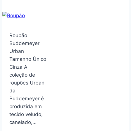
de
mesa
giratória
para
sala
Roupão
de
Buddemeyer
estar,
Urban
suporte
Tamanho Único
de
Cinza A
chão,
coleção de
TV
roupões Urban
de
da
quarto
Buddemeyer é
simples
produzida em
de
tecido veludo,
canto,
canelado,…
pequeno