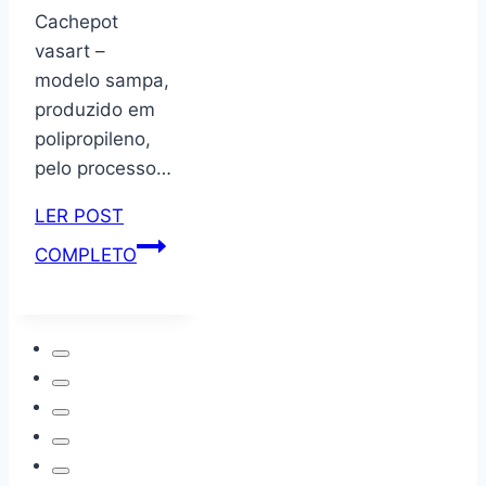
Cachepot
vasart –
modelo sampa,
produzido em
polipropileno,
pelo processo…
LER POST
Vasart
COMPLETO
Sampa
Vaso
de
Flores,
Branco,
12x11cm,
1
Unidad