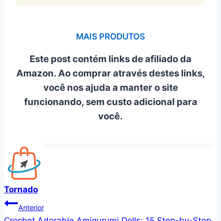
MAIS PRODUTOS
Este post contém links de afiliado da
Amazon. Ao comprar através destes links,
você nos ajuda a manter o site
funcionando, sem custo adicional para
você.
Tornado
Navegação
Anterior
Crochet Adorable Amigurumi Dolls: 15 Step-by-Step