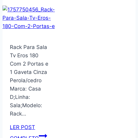
Silicone
Quadrada
para
Fritadeira
Air
Fryer
Rack Para Sala
19x19cm
Tv Eros 180
–
Com 2 Portas e
Clink
1 Gaveta Cinza
Perola/cedro
Marca: Casa
D;Linha:
Sala;Modelo:
Rack…
LER POST
Rack