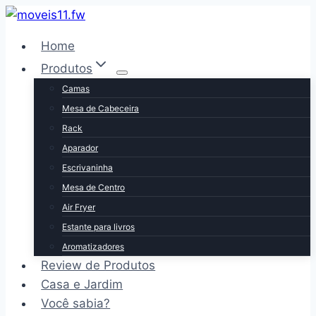
Pular
para
Home
o
Produtos
Conteúdo
Camas
Mesa de Cabeceira
Rack
Aparador
Escrivaninha
Mesa de Centro
Air Fryer
Estante para livros
Aromatizadores
Review de Produtos
Casa e Jardim
Você sabia?