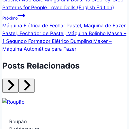
de
Patterns for People Loved Dolls (English Edition)
Post
Próximo
Máquina Elétrica de Fechar Pastel, Maquina de Fazer
Pastel, Fechador de Pastel, Máquina Bolinho Massa –
1 Segundo Formador Elétrico Dumpling Maker –
Máquina Automática para Fazer
Posts Relacionados
Roupão