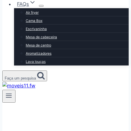
FAQs
Air fryer
Cama Box
Escrivaninha
Mesa de cabeceira
Mesa de centro
Aromatizadores
Lava louças
Faça um pesquisa