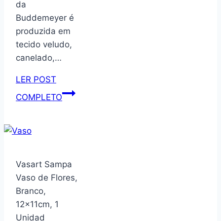
da
quarto
Buddemeyer é
simples
produzida em
de
tecido veludo,
canto,
canelado,…
pequeno
rack
LER POST
de
Roupão
COMPLETO
armazenamento
Buddemeyer
(branco)
Urban
Tamanho
Único
Cinza
Vasart Sampa
Vaso de Flores,
Branco,
12x11cm, 1
Unidad