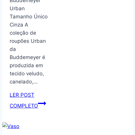
Buddemeyer
Urban
Tamanho Único
Cinza A
coleção de
roupões Urban
da
Buddemeyer é
produzida em
tecido veludo,
canelado,…
LER POST
Roupão
COMPLETO
Buddemeyer
Urban
Tamanho