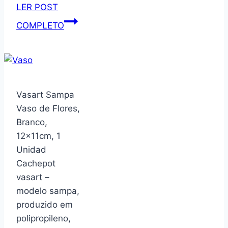
rack
LER POST
de
Roupão
COMPLETO
armazenamento
Buddemeyer
(branco)
Urban
Tamanho
Único
Cinza
Vasart Sampa
Vaso de Flores,
Branco,
12x11cm, 1
Unidad
Cachepot
vasart –
modelo sampa,
produzido em
polipropileno,