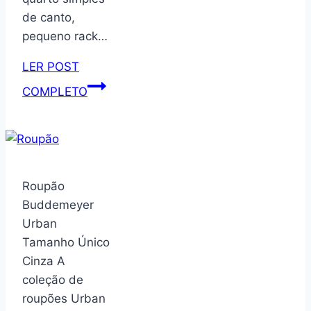
Cinza
de canto,
Perola/cedro
pequeno rack…
LER POST
Estante
COMPLETO
de
mesa
giratória
para
sala
Roupão
de
Buddemeyer
estar,
Urban
suporte
Tamanho Único
de
Cinza A
chão,
coleção de
TV
roupões Urban
de