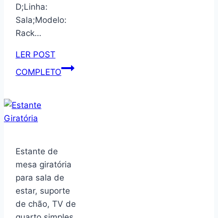
D;Linha:
Sala;Modelo:
Rack…
LER POST
Rack
COMPLETO
Para
Sala
Tv
Eros
180
Com
Estante de
2
mesa giratória
Portas
para sala de
e
estar, suporte
1
de chão, TV de
Gaveta
quarto simples