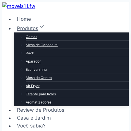
Pular
para
Home
o
Produtos
Conteúdo
Camas
Mesa de Cabeceira
Rack
Aparador
Escrivaninha
Mesa de Centro
Air Fryer
Estante para livros
Aromatizadores
Review de Produtos
Casa e Jardim
Você sabia?