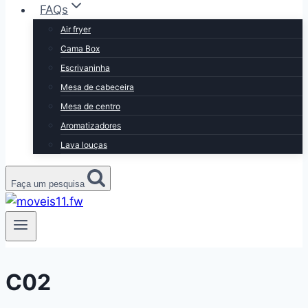
FAQs
Air fryer
Cama Box
Escrivaninha
Mesa de cabeceira
Mesa de centro
Aromatizadores
Lava louças
Faça um pesquisa
C02