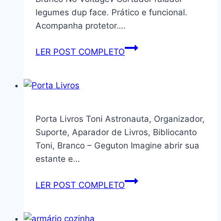
Duplo
2
legumes dup face. Prático e funcional.
p/Armários,
Níveis
Acompanha protetor….
Duplo
Armazenamento
Fiver
–
Cortador
LER POST COMPLETO
(Branco,
Prateleira
Ralador
Cantoneira
com
De
Quadrada)
Trilho
Legumes
Corrediço,
Keita
Estrutura
Keita
Porta Livros Toni Astronauta, Organizador,
Resistente,
Branco
Suporte, Aparador de Livros, Bibliocanto
Ideal
No
Toni, Branco – Geguton Imagine abrir sua
para
Voltagev
estante e…
Cozinha,
Banheiro
Porta
LER POST COMPLETO
e
Livros
Escritório
Toni
(Branco)
Astronauta,