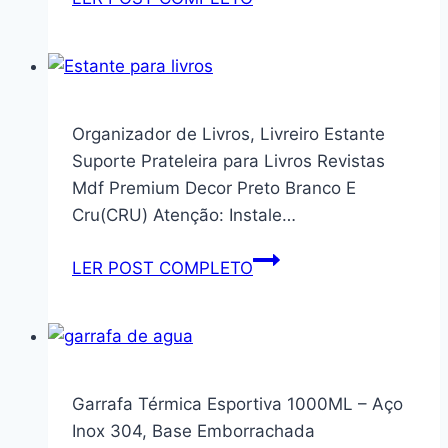
com
Organizador
gavetas
Multiuso
de
4
armazenamento
Prateleiras
e
com
Organizador de Livros, Livreiro Estante
prateleira
Rodas
Suporte Prateleira para Livros Revistas
ajustável,
Giratórias
Mdf Premium Decor Preto Branco E
para
360°,
Cru(CRU) Atenção: Instale…
espaços
Polipropileno,
pequenos,
21x33x92
Organizador
LER POST COMPLETO
estilo
cm,
de
moderno,
para
Livros,
branco
Cozinha,
Livreiro
clássico
Banheiro
Estante
e
Suporte
Garrafa Térmica Esportiva 1000ML – Aço
Escritório
Prateleira
Inox 304, Base Emborrachada
(Branco)
para