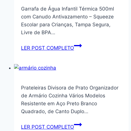
1
Garrafa de Água Infantil Térmica 500ml
Porta
com Canudo Antivazamento – Squeeze
Mdp
Escolar para Crianças, Tampa Segura,
Industrial
Livre de BPA…
Match
Artely
Garrafa
LER POST COMPLETO
Branco
de
Água
Infantil
Térmica
500ml
Prateleiras Divisora de Prato Organizador
com
de Armário Cozinha Vários Modelos
Canudo
Resistente em Aço Preto Branco
Antivazamento
Quadrado, de Canto Duplo…
–
Squeeze
Prateleiras
LER POST COMPLETO