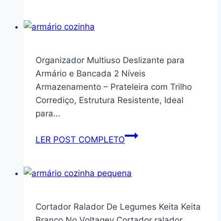
Escolar
Divisora
para
de
Crianças,
Prato
Tampa
Organizador
Segura,
de
Organizador Multiuso Deslizante para
Livre
Armário
Armário e Bancada 2 Níveis
de
Cozinha
Armazenamento – Prateleira com Trilho
BPA
Vários
Corrediço, Estrutura Resistente, Ideal
(BRANCO)
Modelos
para…
Resistente
em
Organizador
LER POST COMPLETO
Aço
Multiuso
Preto
Deslizante
Branco
para
Quadrado,
Armário
de
e
Cortador Ralador De Legumes Keita Keita
Canto
Bancada
Branco No Voltagev Cortador ralador