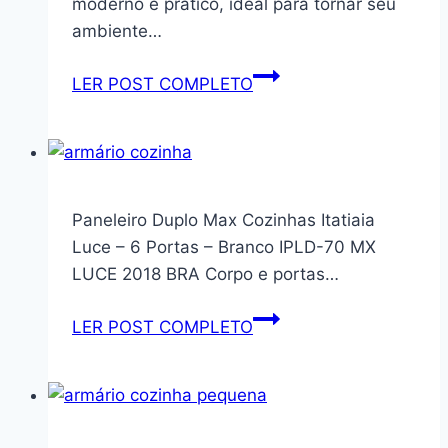
moderno e prático, ideal para tornar seu
Branco
ambiente…
Armário
LER POST COMPLETO
de
Cozinha
Completa
293cm
Branco
Paneleiro Duplo Max Cozinhas Itatiaia
Emilly
Luce – 6 Portas – Branco IPLD-70 MX
Madesa
LUCE 2018 BRA Corpo e portas…
01
Paneleiro
LER POST COMPLETO
Duplo
Max
Cozinhas
Itatiaia