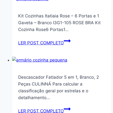
Organizador,
Suporte,
Kit Cozinhas Itatiaia Rose – 6 Portas e 1
Aparador
Gaveta – Branco I3G1-105 ROSE BRA Kit
de
Cozinha Rose6 Portas1…
Livros,
Bibliocanto
Kit
LER POST COMPLETO
Toni,
Cozinhas
Branco
Itatiaia
–
Rose
Geguton
–
6
Descascador Fatiador 5 em 1, Branco, 2
Portas
Peças CULINNÁ Para calcular a
e
classificação geral por estrelas e o
1
detalhamento…
Gaveta
–
Descascador
LER POST COMPLETO