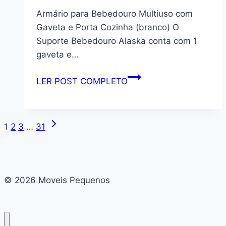
Escritório,
7
Armário para Bebedouro Multiuso com
Aço
Prateleiras
Gaveta e Porta Cozinha (branco) O
Inox
11
Suporte Bebedouro Alaska conta com 1
com
Nichos
gaveta e…
Cestos
London
Removíveis,
Yescasa
Armário
LER POST COMPLETO
Branco
Branco
para
Perfect
Bebedouro
Wood
Multiuso
Página
Navegação
1
2
3
…
31
com
Seguinte
Gaveta
da
e
Página
Porta
© 2026 Moveis Pequenos
Cozinha
(branco)