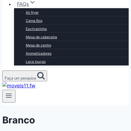
FAQs
Air fryer
Cama Box
Escrivaninha
Mesa de cabeceira
Mesa de centro
Aromatizadores
Lava louças
Faça um pesquisa
Branco