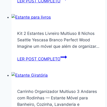
LER POST COMPLETO
SEM
Multiuso
TAMPO
Microondas
New
Forno
Premium
com
Portas
Kit 2 Estantes Livreiro Multiuso 8 Nichos
e
Seattle Yescasa Branco Perfect Wood
Divisorias
Imagine um móvel que além de organizar…
de
Garrafas
Kit
LER POST COMPLETO
(Branco)
2
Estantes
Livreiro
Multiuso
8
Carrinho Organizador Multiuso 3 Andares
Nichos
com Rodinhas — Estante Móvel para
Seattle
Banheiro, Cozinha, Lavanderia e