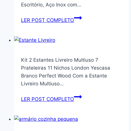
Yescasa
Escritório, Aço Inox com…
Branco
Perfect
Carrinho
LER POST COMPLETO
Wood
Organizador
Multiuso
3
Andares
com
Kit 2 Estantes Livreiro Multiuso 7
Rodinhas
Prateleiras 11 Nichos London Yescasa
—
Branco Perfect Wood Com a Estante
Estante
Livreiro Multiuso…
Móvel
para
Kit
LER POST COMPLETO
Banheiro,
2
Cozinha,
Estantes
Lavanderia
Livreiro
e
Multiuso