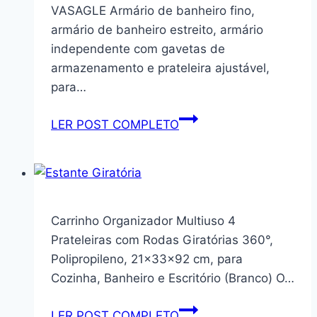
Luce
VASAGLE Armário de banheiro fino,
–
armário de banheiro estreito, armário
6
independente com gavetas de
Portas
armazenamento e prateleira ajustável,
–
para…
Branco
VASAGLE
LER POST COMPLETO
Armário
de
banheiro
fino,
armário
Carrinho Organizador Multiuso 4
de
Prateleiras com Rodas Giratórias 360°,
banheiro
Polipropileno, 21x33x92 cm, para
estreito,
Cozinha, Banheiro e Escritório (Branco) O…
armário
independente
Carrinho
LER POST COMPLETO