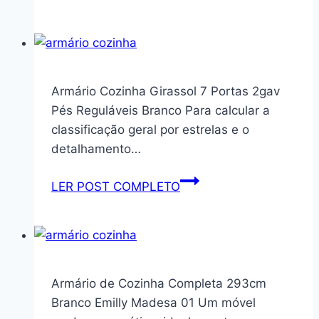
Branco
Fatiador
5
em
1,
Branco,
Armário Cozinha Girassol 7 Portas 2gav
2
Pés Reguláveis Branco Para calcular a
Peças
classificação geral por estrelas e o
CULINNÁ
detalhamento…
Armário
LER POST COMPLETO
Cozinha
Girassol
7
Portas
2gav
Armário de Cozinha Completa 293cm
Pés
Branco Emilly Madesa 01 Um móvel
Reguláveis