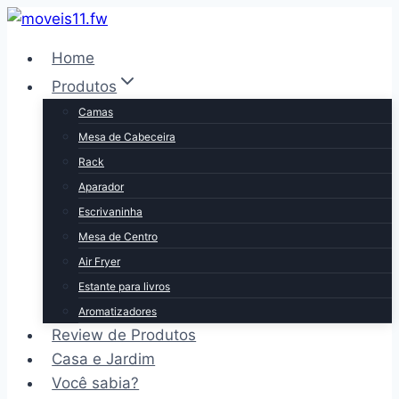
Pular
para
Home
o
Produtos
Conteúdo
Camas
Mesa de Cabeceira
Rack
Aparador
Escrivaninha
Mesa de Centro
Air Fryer
Estante para livros
Aromatizadores
Review de Produtos
Casa e Jardim
Você sabia?