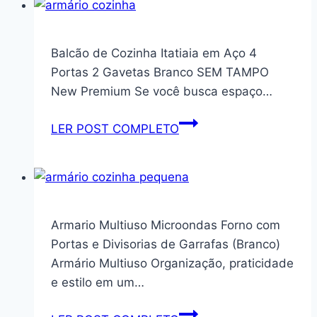
Mantém
Parede
Gelado
Embutido
e
Aéreo
Balcão de Cozinha Itatiaia em Aço 4
Quente,
Cozinha
Portas 2 Gavetas Branco SEM TAMPO
Tampa
Multiuso
New Premium Se você busca espaço…
Antivazamento
Nicho
e
Prateleira
Balcão
LER POST COMPLETO
Alça,
Organziador
de
para
Lavanderia
Cozinha
Academia/Trabalho/Via
2
Itatiaia
(Branco)
Portas
em
–
Aço
Armario Multiuso Microondas Forno com
Ópera
4
Portas e Divisorias de Garrafas (Branco)
(Branco)
Portas
Armário Multiuso Organização, praticidade
2
e estilo em um…
Gavetas
Branco
Armario