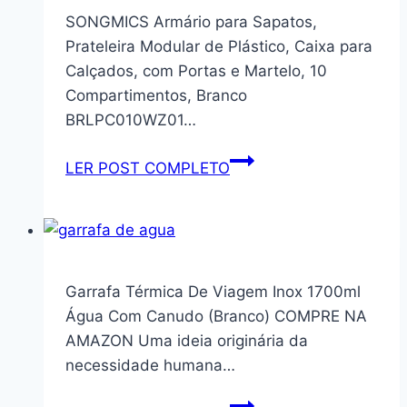
Porta
SONGMICS Armário para Sapatos,
com
Prateleira Modular de Plástico, Caixa para
Nicho
Calçados, com Portas e Martelo, 10
para
Compartimentos, Branco
Microondas
BRLPC010WZ01…
SONGMICS
LER POST COMPLETO
Armário
para
Sapatos,
Prateleira
Modular
Garrafa Térmica De Viagem Inox 1700ml
de
Água Com Canudo (Branco) COMPRE NA
Plástico,
AMAZON Uma ideia originária da
Caixa
necessidade humana…
para
Calçados,
Garrafa