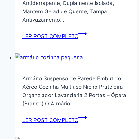
Antiderrapante, Duplamente Isolada,
Livros
Mantém Gelado e Quente, Tampa
Revistas
Antivazamento…
Mdf
Premium
Garrafa
LER POST COMPLETO
Decor
Térmica
Preto
Esportiva
Branco
1000ML
E
–
Cru(CRU)
Aço
Armário Suspenso de Parede Embutido
Inox
Aéreo Cozinha Multiuso Nicho Prateleira
304,
Organziador Lavanderia 2 Portas – Ópera
Base
(Branco) O Armário…
Emborrachada
Antiderrapante,
Armário
LER POST COMPLETO
Duplamente
Suspenso
Isolada,
de