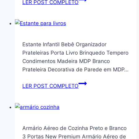
LER POST COMPLETO
com
Térmica
Portas
De
e
Viagem
Martelo,
Inox
10
1700ml
Estante Infantil Bebê Organizador
Compartimentos,
Água
Prateleiras Porta Livro Brinquedo Tempero
Branco
Com
Condimentos Madeira MDP Branco
BRLPC010WZ01
Canudo
Prateleira Decorativa de Parede em MDP…
(Branco)
Estante
LER POST COMPLETO
Infantil
Bebê
Organizador
Prateleiras
Porta
Armário Aéreo de Cozinha Preto e Branco
Livro
3 Portas New Premium Armário Aéreo de