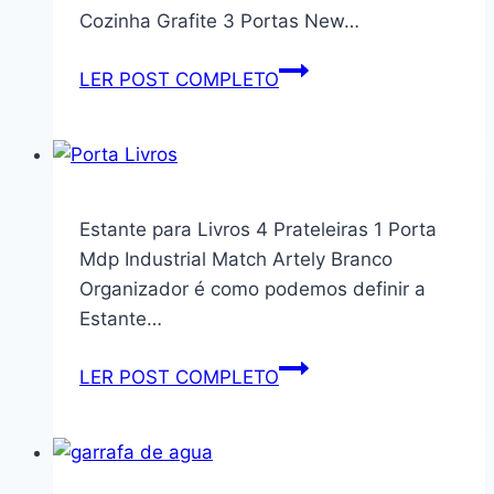
Brinquedo
Cozinha Grafite 3 Portas New…
Tempero
Condimentos
Armário
LER POST COMPLETO
Madeira
Aéreo
MDP
de
Branco
Cozinha
Preto
e
Estante para Livros 4 Prateleiras 1 Porta
Branco
Mdp Industrial Match Artely Branco
3
Organizador é como podemos definir a
Portas
Estante…
New
Premium
Estante
LER POST COMPLETO
para
Livros
4
Prateleiras