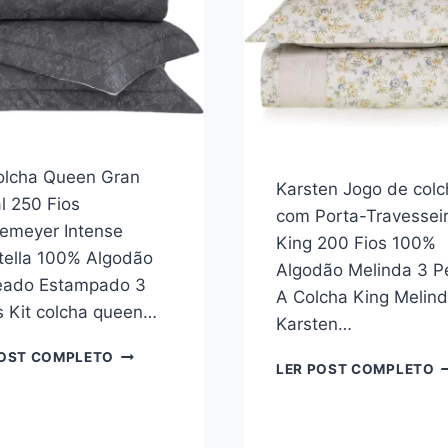
AZUL
3
2
P
PEÇAS
olcha Queen Gran
Karsten Jogo de colc
l 250 Fios
com Porta-Travessei
emeyer Intense
King 200 Fios 100%
tella 100% Algodão
Algodão Melinda 3 P
eado Estampado 3
A Colcha King Melin
 Kit colcha queen…
Karsten…
KIT
POST COMPLETO
K
LER POST COMPLETO
COLCHA
J
QUEEN
D
GRAN
C
PERCAL