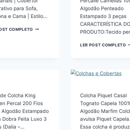
anais | Cobertor
Percalle Camélias 1
ativo para Sofa,
Algodão Penteado
ona e Cama | Estilo…
Estampado 3 peças
CARACTERÍSTICA D
DECOLAB
POST COMPLETO
PRODUTO:Tecido per
MANTA
PARA
K
LER POST COMPLETO
SOFÁ
C
EM
Q
ALGODÃO
P
COM
1
FRANJAS
F
ARTESANAIS
B
|
P
COBERTOR
C
de Colcha King
DECORATIVO
Colcha Piquet Casal
1
PARA
en Percal 200 Fios
Tognato Capela 100
A
SOFA,
 Algodão Estampado
Algodão Marfim Colc
P
POLTRONA
E
 Dobra Feita Luxo 3
avulsa Piquet Capela
E
3
CAMA
 (Dalia –…
Essa colcha é produz
P