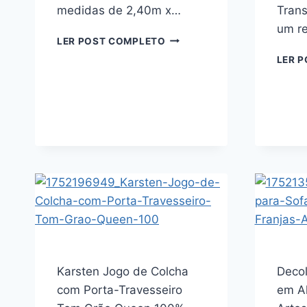
medidas de 2,40m x…
Tran
um re
KARSTEN
LER POST COMPLETO
JOGO
LER 
DE
COLCHA
BARCELOS
QUEEN
200
FIOS
100%
ALGODÃO
Karsten Jogo de Colcha
Deco
com Porta-Travesseiro
em A