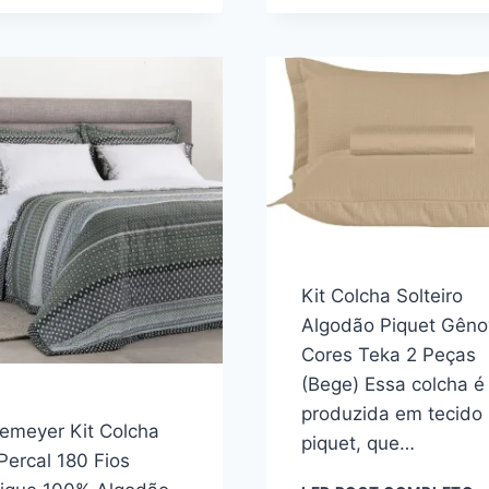
C
250
P
FIOS
T
BUDDEMEYER
K
INTENSE
2
DONATELLA
F
100%
1
ALGODÃO
A
PENTEADO
M
ESTAMPADO
3
3
P
PEÇAS
Kit Colcha Solteiro
Algodão Piquet Gêno
Cores Teka 2 Peças
(Bege) Essa colcha é
produzida em tecido
emeyer Kit Colcha
piquet, que…
Percal 180 Fios
K