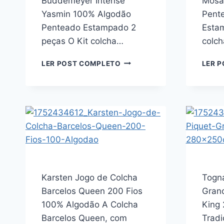
Buddemeyer Intense
Mosa
Yasmin 100% Algodão
Pent
Penteado Estampado 2
Esta
peças O Kit colcha…
colch
KIT
LER POST COMPLETO
LER 
COLCHA
SOLTEIRO
GRAN
PERCAL
250
FIOS
BUDDEMEYER
INTENSE
YASMIN
100%
Karsten Jogo de Colcha
ALGODÃO
Togna
PENTEADO
Barcelos Queen 200 Fios
Gran
ESTAMPADO
100% Algodão A Colcha
King
2
Barcelos Queen, com
Tradi
PEÇAS