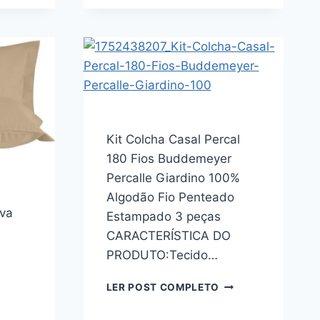
OM
DOBRÁVEL
ORTA-
DE
RAVESSEIRO
ALGODÃO
ING
E
00
LINHO
IOS
CINZA
00%
COM
LGODÃO
DIVISÓRIA
ELINDA
AJUSTÁVEL
Kit Colcha Casal Percal
E
EÇAS
TAMPA
180 Fios Buddemeyer
DUPLA
Percalle Giardino 100%
ANTIPOEIRA
Algodão Fio Penteado
–
va
ARMAZENAMENTO
Estampado 3 peças
PARA
CARACTERÍSTICA DO
ROUPAS,
PRODUTO:Tecido…
CASA,
GUARDA-
KIT
LER POST COMPLETO
ROUPA
COLCHA
(3
CASAL
UNIDADES)
IT