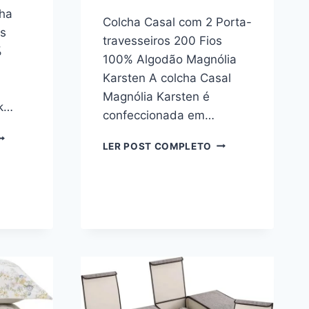
ha
Colcha Casal com 2 Porta-
s
travesseiros 200 Fios
%
100% Algodão Magnólia
Karsten A colcha Casal
Magnólia Karsten é
k…
confeccionada em…
UDDEMEYER
COLCHA
LER POST COMPLETO
IT
CASAL
OLCHA
COM
UEEN
2
ETIM
PORTA-
00
TRAVESSEIROS
IOS
200
AMASK
FIOS
TRIPES
100%
00%
ALGODÃO
LGODÃO
MAGNÓLIA
ENTEADO
KARSTEN
HUMBO