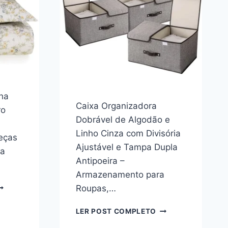
EÇAS
ha
Caixa Organizadora
ro
Dobrável de Algodão e
Linho Cinza com Divisória
eças
Ajustável e Tampa Dupla
da
Antipoeira –
Armazenamento para
ARSTEN
Roupas,…
OGO
E
CAIXA
LER POST COMPLETO
OLCHA
ORGANIZADORA