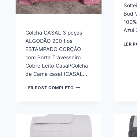
Solte
Bud V
100%
Azul 
Colcha CASAL 3 peças
ALGODÃO 200 fios
LER 
ESTAMPADO CORÇÃO
com Porta Travesseiro
Cobre Leito Casal/Colcha
de Cama casal (CASAL…
COLCHA
LER POST COMPLETO
CASAL
3
PEÇAS
ALGODÃO
200
FIOS
ESTAMPADO