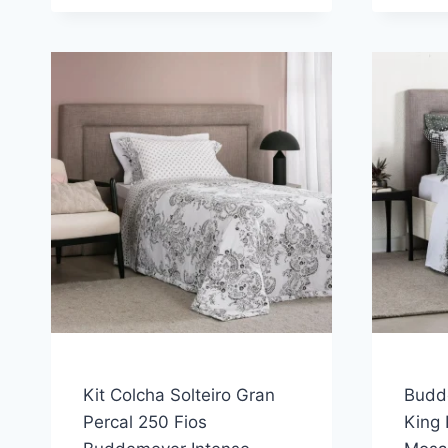
FIOS
BUDDEMEYER
DAMASK
STRIPES
100%
ALGODÃO
PENTEADO
BEGE
2
PEÇAS
Kit Colcha Solteiro Gran
Budd
Percal 250 Fios
King 