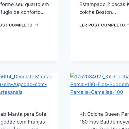
sforme seu quarto em
Estampado 2 peças K
fúgio de conforto…
colcha Boston…
TOGNATO
B
POST COMPLETO
LER POST COMPLETO
COLCHA
K
PIQUET
C
GRANO,
S
100%
P
ALGODÃO,
1
KING
F
280X250CM,
B
TRADICIONAL
1
(VERDE
A
LIMA)
P
D
F
E
2
lab Manta para Sofá
Kit Colcha Queen Per
P
lgodão com Franjas
180 Fios Buddemeye