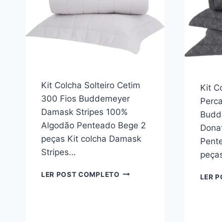
CORÇÃO
COM
PORTA
TRAVESSEIRO
COBRE
LEITO
CASAL/COLCHA
DE
CAMA
Kit Colcha Solteiro Cetim
Kit C
CASAL
300 Fios Buddemeyer
Perca
(CASAL
Damask Stripes 100%
Budd
3
Algodão Penteado Bege 2
PCS,
Dona
CORAÇÃO)
peças Kit colcha Damask
Pent
Stripes…
peças
KIT
LER POST COMPLETO
LER 
COLCHA
SOLTEIRO
CETIM
300