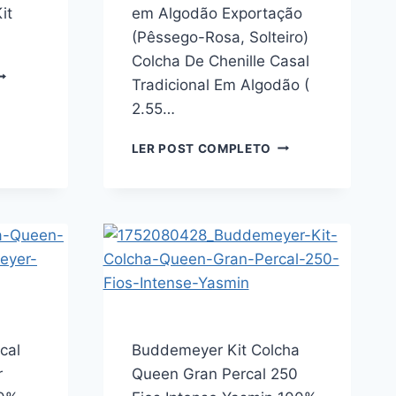
it
em Algodão Exportação
(Pêssego-Rosa, Solteiro)
Colcha De Chenille Casal
UDDEMEYER
Tradicional Em Algodão (
IT
2.55…
OLCHA
OLTEIRO
COLCHA
ERCAL
LER POST COMPLETO
DE
80
CHENILLE
IOS
TRADICIONAL
OSTON
CASAL/SOLTEIRO
00%
EM
LGODÃO
ALGODÃO
ENTEADO
EXPORTAÇÃO
UPLA
(PÊSSEGO-
ACE
ROSA,
STAMPADO
SOLTEIRO)
cal
Buddemeyer Kit Colcha
EÇAS
r
Queen Gran Percal 250