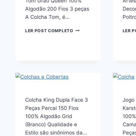
Tom Grão Queen 100%
Artes
Algodão 200 Fios 3 peças
Decor
A Colcha Tom, é…
Poltr
KARSTEN
LER POST COMPLETO
LER 
JOGO
DE
COLCHA
COM
PORTA-
TRAVESSEIRO
TOM
GRÃO
QUEEN
100%
Colcha King Dupla Face 3
ALGODÃO
Jogo 
200
Peças Percal 150 Fios
Karst
FIOS
100% Algodão Grid
100%
3
(Branco) Qualidade e
Cama
PEÇAS
Estilo são sinônimos da…
Peças