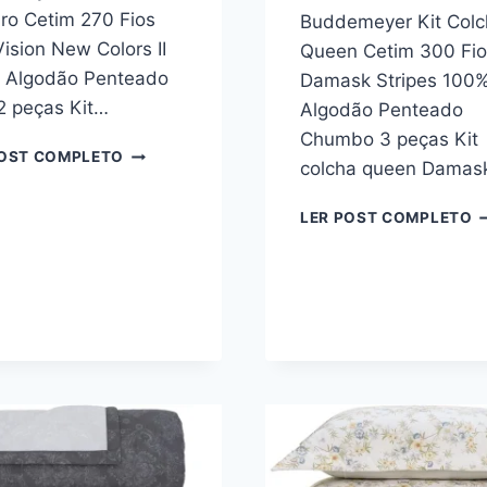
iro Cetim 270 Fios
Buddemeyer Kit Colc
ision New Colors II
Queen Cetim 300 Fio
 Algodão Penteado
Damask Stripes 100
2 peças Kit…
Algodão Penteado
Chumbo 3 peças Kit
BUDDEMEYER
POST COMPLETO
colcha queen Damas
KIT
COLCHA
B
LER POST COMPLETO
SOLTEIRO
K
CETIM
C
270
Q
FIOS
C
BUD
3
VISION
F
NEW
D
COLORS
S
II
1
100%
A
ALGODÃO
P
PENTEADO
C