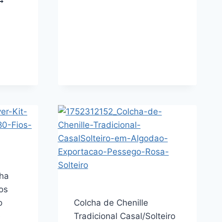
PERCAL
OLCHA
180
OLTEIRO
FIOS
LGODÃO
BUDDEMEYER
IQUET
PERCALLE
ÊNOVA
GIARDINO
ORES
100%
EKA
ALGODÃO
FIO
EÇAS
PENTEADO
BEGE)
ESTAMPADO
3
PEÇAS
ha
ios
o
Colcha de Chenille
e
Tradicional Casal/Solteiro