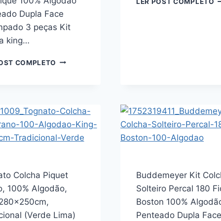
ique 100% Algodão
LER POST COMPLETO
C
eado Dupla Face
S
mpado 3 peças Kit
A
a king…
P
G
BUDDEMEYER
C
POST COMPLETO
KIT
T
COLCHA
2
KING
P
PERCAL
(
180
FIOS
MOSAIQUE
100%
ALGODÃO
PENTEADO
to Colcha Piquet
DUPLA
Buddemeyer Kit Colc
FACE
o, 100% Algodão,
Solteiro Percal 180 F
ESTAMPADO
 280x250cm,
Boston 100% Algodã
3
cional (Verde Lima)
Penteado Dupla Fac
PEÇAS