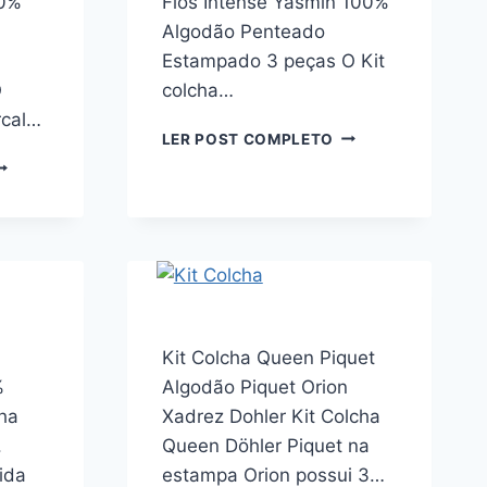
00%
Fios Intense Yasmin 100%
Algodão Penteado
Estampado 3 peças O Kit
O
colcha…
cal…
BUDDEMEYER
LER POST COMPLETO
KIT
IT
COLCHA
OLCHA
QUEEN
UEEN
GRAN
ERCAL
PERCAL
80
250
IOS
FIOS
UDDEMEYER
INTENSE
ERCALLE
YASMIN
AMÉLIAS
Kit Colcha Queen Piquet
100%
00%
%
Algodão Piquet Orion
ALGODÃO
LGODÃO
PENTEADO
ha
ENTEADO
Xadrez Dohler Kit Colcha
ESTAMPADO
STAMPADO
.
Queen Döhler Piquet na
3
ida
estampa Orion possui 3…
PEÇAS
EÇAS